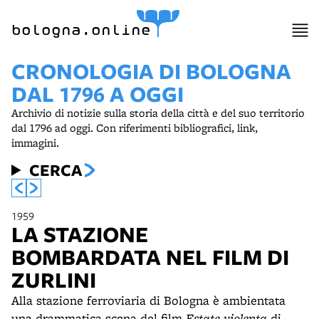
bologna.online
CRONOLOGIA DI BOLOGNA
DAL 1796 A OGGI
Archivio di notizie sulla storia della città e del suo territorio
dal 1796 ad oggi. Con riferimenti bibliografici, link,
immagini.
CERCA
1959
LA STAZIONE
BOMBARDATA NEL FILM DI
ZURLINI
Alla stazione ferroviaria di Bologna è ambientata
una drammatica scena del film
Estate violenta
di