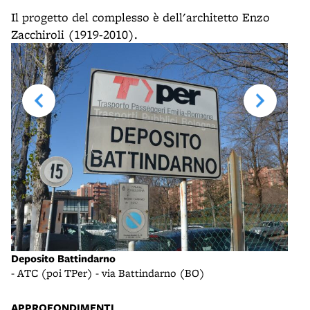
Il progetto del complesso è dell'architetto Enzo
Zacchiroli (1919-2010).
Auto
Deposito Battindarno
- vi
- ATC (poi TPer) - via Battindarno (BO)
APPROFONDIMENTI