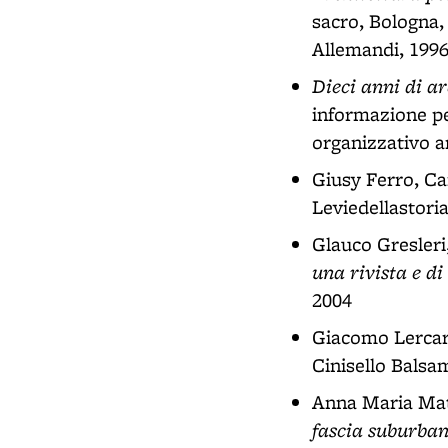
sacro, Bologna, 
Allemandi, 199
Dieci anni di ar
informazione per
organizzativo a
Giusy Ferro, Car
Leviedellastoria
Glauco Gresleri
una rivista e d
2004
Giacomo Lercar
Cinisello Balsa
Anna Maria Mat
fascia suburba