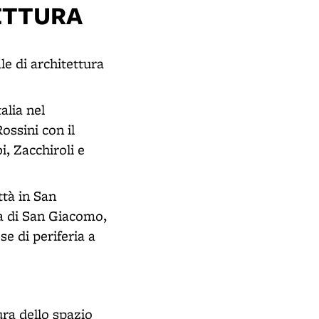
ETTURA
e di architettura
alia nel
ossini con il
i, Zacchiroli e
ttà in San
sa di San Giacomo,
e di periferia a
ura dello spazio