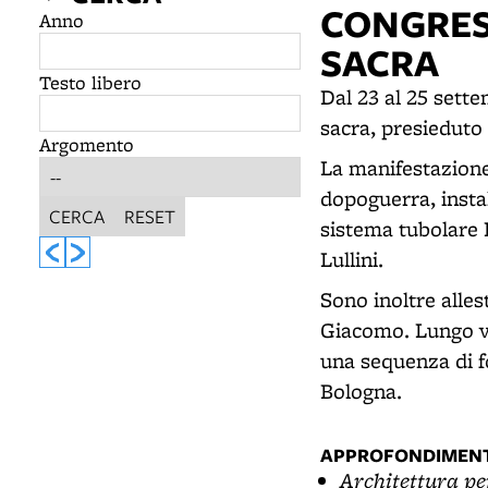
CONGRES
Anno
SACRA
Testo libero
Dal 23 al 25 sett
sacra, presieduto 
Argomento
La manifestazione 
dopoguerra, instal
CERCA
RESET
sistema tubolare D
Lullini.
Sono inoltre alles
Giacomo. Lungo vi
una sequenza di f
Bologna.
APPROFONDIMENT
Architettura pe