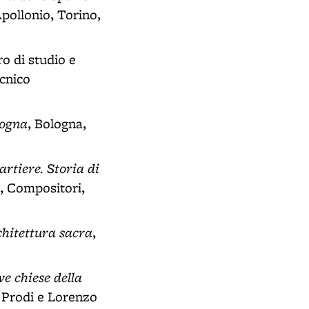
Apollonio, Torino,
ro di studio e
ecnico
logna
, Bologna,
artiere. Storia di
, Compositori,
rchitettura sacra
,
ve chiese della
o Prodi e Lorenzo