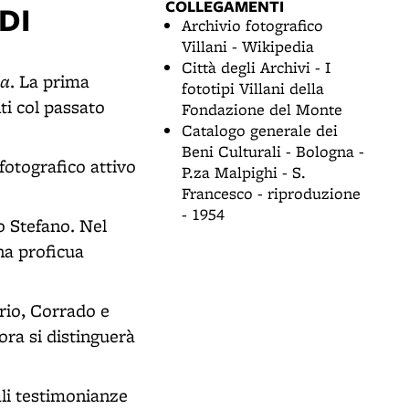
COLLEGAMENTI
DI
Archivio fotografico
Villani - Wikipedia
Città degli Archivi - I
na
. La prima
fototipi Villani della
ti col passato
Fondazione del Monte
Catalogo generale dei
Beni Culturali - Bologna -
 fotografico attivo
P.za Malpighi - S.
Francesco - riproduzione
- 1954
o Stefano. Nel
na proficua
orio, Corrado e
lora si distinguerà
ali testimonianze