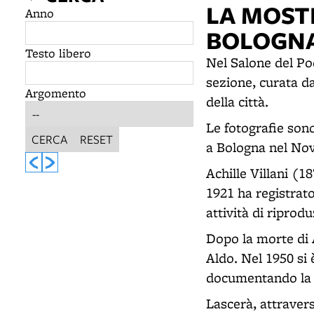
LA MOST
Anno
BOLOGNA"
Testo libero
Nel Salone del Po
sezione, curata d
Argomento
della città.
Le fotografie sono
CERCA
RESET
a Bologna nel No
Achille Villani (1
1921 ha registrat
attività di riprod
Dopo la morte di A
Aldo. Nel 1950 si è
documentando la r
Lascerà, attraver