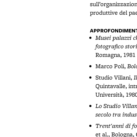
sull’organizzazion
produttive del pae
APPROFONDIMENT
Musei palazzi ch
fotografico stor
Romagna, 1981
Bol
Marco Poli,
I
Studio Villani,
Quintavalle, in
Università, 198
Lo Studio Villan
secolo tra indus
Trent'anni di fo
et al., Bologna,