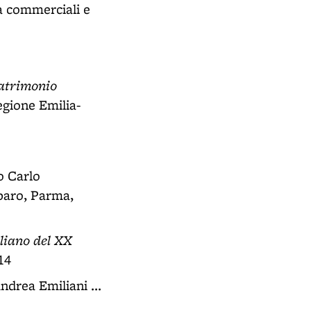
tà commerciali e
patrimonio
egione Emilia-
o Carlo
rbaro, Parma,
aliano del XX
14
Andrea Emiliani ...