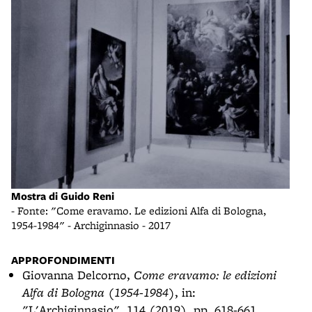
-
Mostra di Guido Reni
Most
- Fonte: "Come eravamo. Le edizioni Alfa di Bologna,
- Fo
1954-1984" - Archiginnasio - 2017
1954
APPROFONDIMENTI
Giovanna Delcorno,
Come eravamo: le edizioni
Alfa di Bologna (1954-1984)
, in:
"L'Archiginnasio", 114 (2019), pp. 618-661