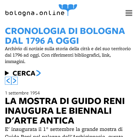
item 1 of 3
bologna.online
CRONOLOGIA DI BOLOGNA
DAL 1796 A OGGI
Archivio di notizie sulla storia della città e del suo territorio
dal 1796 ad oggi. Con riferimenti bibliografici, link,
immagini.
CERCA
1 settembre 1954
LA MOSTRA DI GUIDO RENI
INAUGURA LE BIENNALI
D'ARTE ANTICA
E' inaugurata il 1° settembre la grande mostra di
Guido Reni nel palazzo dell'Archiginnasio, curata