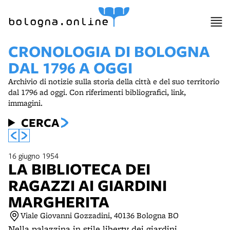
item 1 of 3
bologna.online
CRONOLOGIA DI BOLOGNA
DAL 1796 A OGGI
Archivio di notizie sulla storia della città e del suo territorio
dal 1796 ad oggi. Con riferimenti bibliografici, link,
immagini.
CERCA
16 giugno 1954
LA BIBLIOTECA DEI
RAGAZZI AI GIARDINI
MARGHERITA
Viale Giovanni Gozzadini, 40136 Bologna BO
Nella palazzina in stile liberty dei giardini