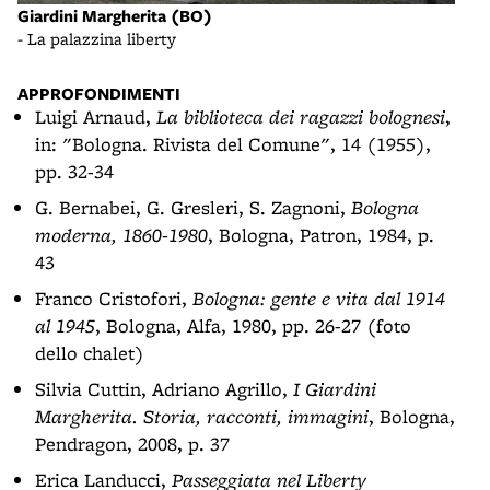
Giardini Margherita (BO)
La p
- La palazzina liberty
- ex
APPROFONDIMENTI
Luigi Arnaud,
La biblioteca dei ragazzi bolognesi
,
in: "Bologna. Rivista del Comune", 14 (1955),
pp. 32-34
G. Bernabei, G. Gresleri, S. Zagnoni,
Bologna
moderna, 1860-1980
, Bologna, Patron, 1984, p.
43
Franco Cristofori,
Bologna: gente e vita dal 1914
al 1945
, Bologna, Alfa, 1980, pp. 26-27 (foto
dello chalet)
Silvia Cuttin, Adriano Agrillo,
I Giardini
Margherita. Storia, racconti, immagini
, Bologna,
Pendragon, 2008, p. 37
Erica Landucci,
Passeggiata nel Liberty