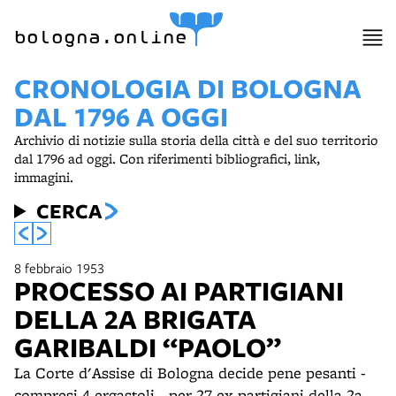
bologna.online
CRONOLOGIA DI BOLOGNA
DAL 1796 A OGGI
Archivio di notizie sulla storia della città e del suo territorio
dal 1796 ad oggi. Con riferimenti bibliografici, link,
immagini.
CERCA
8 febbraio 1953
PROCESSO AI PARTIGIANI
DELLA 2A BRIGATA
GARIBALDI “PAOLO”
La Corte d'Assise di Bologna decide pene pesanti -
compresi 4 ergastoli - per 27 ex partigiani della 2a