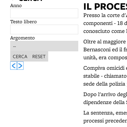
IL PROC
Anno
Presso la corte d'
Testo libero
componenti - 18 dei
conosciuto come l
Argomento
Oltre al maggiore 
Bernasconi ed il 
CERCA
RESET
unità, era compos
Compiva omicidi e 
stabile - chiamato
sede della polizia 
Dopo l'arrivo degl
dipendenze della 
La sentenza, emes
processi preceden