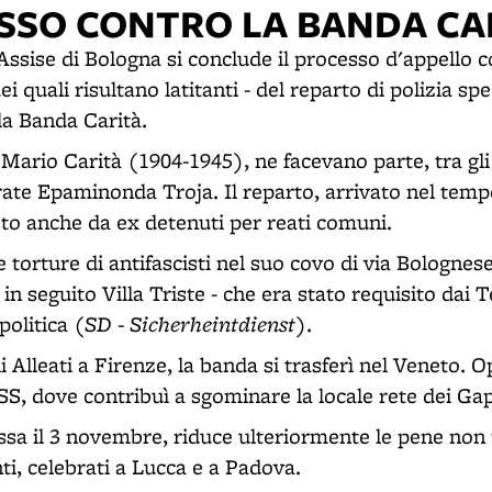
ESSO CONTRO LA BANDA CA
Assise di Bologna si conclude il processo d'appello 
 quali risultano latitanti - del reparto di polizia spe
a Banda Carità.
Mario Carità (1904-1945), ne facevano parte, tra gli
frate Epaminonda Troja. Il reparto, arrivato nel tem
to anche da ex detenuti per reati comuni.
torture di antifascisti nel suo covo di via Bolognese
 in seguito Villa Triste - che era stato requisito dai
SD - Sicherheintdienst
politica (
).
i Alleati a Firenze, la banda si trasferì nel Veneto. 
SS, dove contribuì a sgominare la locale rete dei Gap
sa il 3 novembre, riduce ulteriormente le pene non
ti, celebrati a Lucca e a Padova.