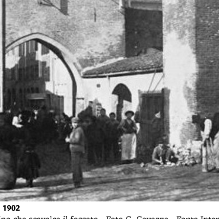
l 1902
llino che scavalca il fossato - Foto G. Cavazza - Fonte Inte