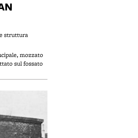
SAN
le struttura
incipale, mozzato
ttato sul fossato