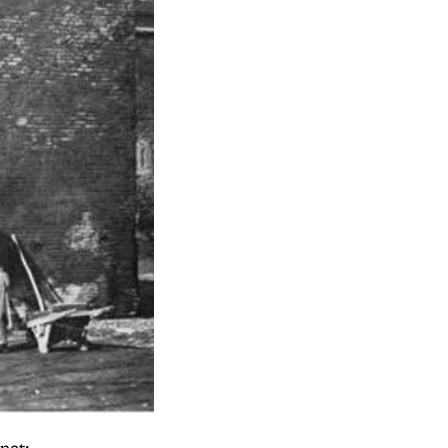
Porta San Vitale (BO)
rnet:
- nel 2016