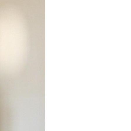
Targa del Centro studi del Grande Ori
- via Castiglione (BO)