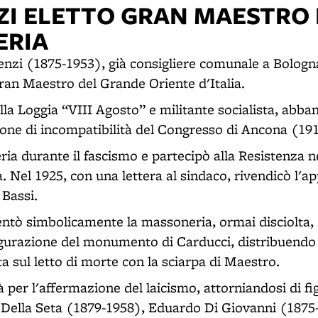
ZI ELETTO GRAN MAESTRO
ERIA
nzi (1875-1953), già consigliere comunale a Bologna
Gran Maestro del Grande Oriente d'Italia.
alla Loggia “VIII Agosto” e militante socialista, abba
ione di incompatibilità del Congresso di Ancona (19
ia durante il fascismo e partecipò alla Resistenza nel
à. Nel 1925, con una lettera al sindaco, rivendicò l'
Bassi.
ntò simbolicamente la massoneria, ormai disciolta, 
gurazione del monumento di Carducci, distribuendo 
eta sul letto di morte con la sciarpa di Maestro.
 per l'affermazione del laicismo, attorniandosi di fig
o Della Seta (1879-1958), Eduardo Di Giovanni (187