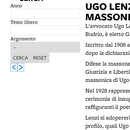
UGO LEN
Anno
MASSON
Testo libero
L'avvocato Ugo Le
Budrio, è eletto 
Argomento
Iscritto dal 1908 
dopo la dichiaraz
CERCA
RESET
Difese la massoner
Giustizia e Libert
massonica di Ugo 
Nel 1928 rapprese
cerimonia di inau
raffiguranti il po
Lenzi si adopererà
profilo, quali Ug