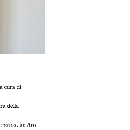
 a cura di
ra della
cratica
Atti
, in: