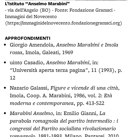
L’Istituto “Anselmo Marabini”
- via dell’Angelo (BO) - Fonte: Fondazione Gramsci -
Immagini del Novecento
(https://immaginidelnovecento.fondazionegramsci.org)
APPROFONDIMENTI
Giorgio Amendola,
Anselmo Marabini e Imola
rossa
, Imola, Galeati, 1969
uinto Casadio,
Anselmo Marabini
, in:
"Università aperta terza pagina", 11 (1993), p.
12
Nazario Galassi,
Figure e vicende di una città
,
Imola, Coop. A. Marabini, 1986, vol. 2:
Età
moderna e contemporanea
, pp. 413-522
Marabini Anselmo
, in: Emilio Gianni,
La
parabola romagnola del partito intermedio : i
congressi del Partito socialista rivoluzionario
romagnolo, 1881-1893
, Milano, Pantarei, 2010,