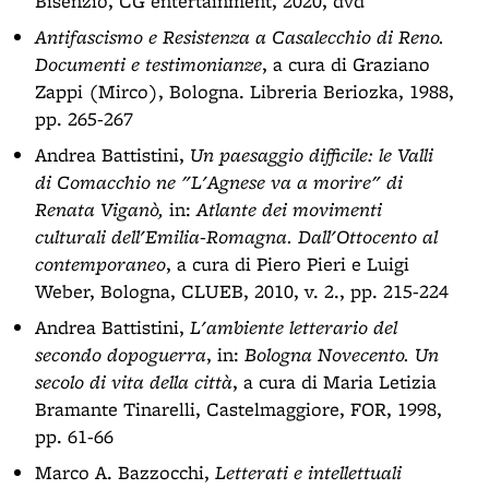
Bisenzio, CG entertainment, 2020, dvd
Antifascismo e Resistenza a Casalecchio di Reno.
Documenti e testimonianze
, a cura di Graziano
Zappi (Mirco), Bologna. Libreria Beriozka, 1988,
pp. 265-267
Andrea Battistini,
Un paesaggio difficile: le Valli
di Comacchio ne "L'Agnese va a morire" di
Renata Viganò,
in:
Atlante dei movimenti
culturali dell'Emilia-Romagna. Dall'Ottocento al
contemporaneo
, a cura di Piero Pieri e Luigi
Weber, Bologna, CLUEB, 2010, v. 2., pp. 215-224
Andrea Battistini,
L'ambiente letterario del
secondo dopoguerra
, in:
Bologna Novecento. Un
secolo di vita della città
, a cura di Maria Letizia
Bramante Tinarelli, Castelmaggiore, FOR, 1998,
pp. 61-66
Marco A. Bazzocchi,
Letterati e intellettuali