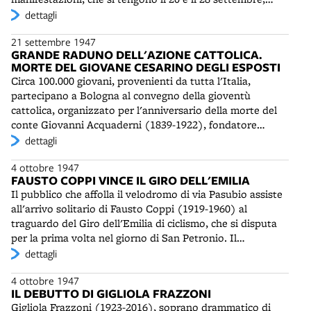
chiedono il ritorno a un governo di unità democratica,
dettagli
che corrisponda alla volontà popolare e assicuri pace,
21 settembre 1947
lavoro e libertà al paese. Dopo un imponente raduno in
GRANDE RADUNO DELL'AZIONE CATTOLICA.
piazza Maggiore degli ex partigiani garibaldini, il 28
MORTE DEL GIOVANE CESARINO DEGLI ESPOSTI
settembre Umberto Terracini (1895-1983), presidente
Circa 100.000 giovani, provenienti da tutta l'Italia,
dell’Assemblea Costituente, tiene davanti a un vasto
partecipano a Bologna al convegno della gioventù
uditorio il comizio di chiusura della Festa provinciale
cattolica, organizzato per l'anniversario della morte del
dell’Unità.
conte Giovanni Acquaderni (1839-1922), fondatore
dell'Azione cattolica. Per il cardinale Nasalli Rocca, è
dettagli
l'occasione di mostrare il “vero volto di Bologna”. Dopo
4 ottobre 1947
una messa solenne all'ippodromo, alla quale partecipano
FAUSTO COPPI VINCE IL GIRO DELL'EMILIA
i leader della Democrazia Cristiana locale - Raimondo
Il pubblico che affolla il velodromo di via Pasubio assiste
Manzini, Angelo Salizzoni, Giovanni Bersani tra gli altri -
all'arrivo solitario di Fausto Coppi (1919-1960) al
il corteo si muove verso piazza Maggiore, dove prende la
traguardo del Giro dell'Emilia di ciclismo, che si disputa
parola padre Riccardo Lombardi e Carlo Carretto,
per la prima volta nel giorno di San Petronio. Il
presidente nazionale della Gioventù cattolica. La sera
“Campionissimo” ha lanciato il suo attacco sull'Abetone,
dettagli
precedente il convegno, una bomba rudimentale, ma di
si è presto lasciato alle spalle gli avversari ed è giunto a
grande potenza, è esplosa nella canonica di Ceretolo,
4 ottobre 1947
Bologna con 10 minuti di vantaggio, salutato negli ultimi
vicino a Casalecchio, uccidendo Cesarino Degli Esposti,
IL DEBUTTO DI GIGLIOLA FRAZZONI
chilometri da due ali di folla esultante. Vana la difesa del
aspirante tredicenne dell'Azione cattolica e ferendo il
Gigliola Frazzoni (1923-2016), soprano drammatico di
suo grande rivale Gino Bartali (1914-2000), attardato in