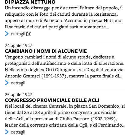
DI PIAZZA NETTUNO
parte prospera il mercato nero, che, come durante la
Un incendio distrugge per due terzi l'altare del popolo, il
guerra, continua ancora per qualche tempo ad essere "la
reliquario con le foto dei caduti durante la Resistenza,
miglior fonte di approvvigionamento dei cittadini",
appeso al muro di Palazzo d'Accursio in piazza Nettuno.
assieme allo "scatolame americano" distribuito da varie
Il sacrario dei caduti partigiani sarà nuovamente
organizzazioni benefiche, come la C.A.R.E. Quest'ultima
danneggiato, da un atto di vandalismo neofascista, nel
dettagli
invia pacchi dono messi a disposizione da cittadini
febbraio del 1973.
americani - sollecitati tramite una cartolina postale - e
24 aprile 1947
contenenti carne in scatola, zucchero, biscotti, caffè, latte
CAMBIANO I NOMI DI ALCUNE VIE
condensato, ma anche sapone o sigarette.
Vengono cambiati i nomi di alcune strade, dedicate a
protagonisti dell’antifascismo e della lotta di Liberazione.
Nella zona degli ex Orti Garagnani, via Dogali diventa via
Antonio Gramsci (1891-1937), mentre la parte finale di
via Roma, da Piazza dei Martiri ai viali di circonvallazione,
dettagli
assume il nome di Giovanni Amendola (1882-1926). Via
25 aprile 1947
Marghera è dedicata ai fratelli Nello e Carlo Rosselli. Poco
CONGRESSO PROVINCIALE DELLE ACLI
lontano, via Principe Carlo Alberto diventa via don
Nei locali del cinema Centrale, in piazza San Domenico, si
Giovanni Minzoni. Via Duca d’Aosta è nuovamente
tiene dal 25 al 28 aprile il primo congresso provinciale
intitolata ad Andrea Costa. Cambiano nome anche alcune
delle Acli, alla presenza di Giulio Pastore (1902-1969),
strade del Villaggio della Rivoluzione fascista, nei pressi
leader della corrente cristiana della Cgil, e di Ferdinando
dello stadio comunale. Vengono dedicati ad alcuni martiri
Storchi (1910-1993), presidente delle Acli. Giovanni
dettagli
della Resistenza: Pietro Busacchi (1882-1944), Mario