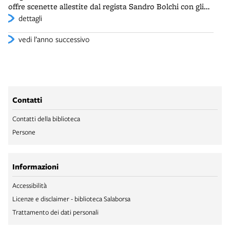
offre scenette allestite dal regista Sandro Bolchi con gli
presidiato dalle statue di due giovani partigiani, fuse da
attori della compagnia di prosa di Radio Bologna. Si
dettagli
Luciano Minguzzi (1911-2004) con il bronzo del
inseriscono inoltre attori e orchestre di passaggio. Il
monumento equestre a Mussolini collocato
notiziario-spettacolo si tiene alla domenica mattina e
vedi l’anno successivo
nell'anteguerra sotto la Torre di Maratona al Littoriale.
dura un paio d'ore, davanti a un numeroso pubblico
pagante.
Contatti
Contatti della biblioteca
Persone
Informazioni
Accessibilità
Licenze e disclaimer - biblioteca Salaborsa
Trattamento dei dati personali