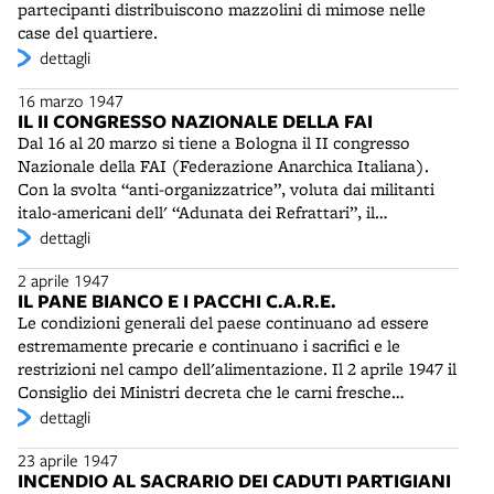
impostazione marcatamente anticomunista, ottiene
partecipanti distribuiscono mazzolini di mimose nelle
convoglio si arresta, un gruppo giovani attivisti, che
numerosi consensi in provincia, in particolare tra i
case del quartiere.
impugnano bandiere rosse, gli lanciano contro sassi e
braccianti dei comuni di Molinella, Baricella, Budrio, S.
dettagli
ortaggi e rovesciano sui binari il latte destinato ai
Pietro in Casale, Minerbio e Crevalcore. Questo non
bambini, impedendo alle dame di S. Vincenzo di
16 marzo 1947
mancherà di creare notevoli dissensi interni anche in sede
avvicinarsi. Il treno è costretto a ripartire e solo a Parma i
IL II CONGRESSO NAZIONALE DELLA FAI
sindacale.
profughi possono ricevere assistenza, prima di
Dal 16 al 20 marzo si tiene a Bologna il II congresso
raggiungere la loro destinazione. Nel 2007, per celebrare
Nazionale della FAI (Federazione Anarchica Italiana).
l'anniversario dell'esodo giuliano, alla stazione di
Con la svolta “anti-organizzatrice”, voluta dai militanti
Bologna sarà posta, tra le polemiche, una targa ricordo.
italo-americani dell' “Adunata dei Refrattari”, il
movimento anarchico si dà una struttura decentrata. Il
dettagli
Consiglio Nazionale è abolito come organo politico e
2 aprile 1947
sostituito da una Commissione di Corrispondenza, detta
IL PANE BIANCO E I PACCHI C.A.R.E.
la "buca delle lettere", con sede a Bologna. Ad essa va il
Le condizioni generali del paese continuano ad essere
compito di coordinare sul piano nazionale e
estremamente precarie e continuano i sacrifici e le
internazionale le azioni locali, di amministrare il fondo di
restrizioni nel campo dell'alimentazione. Il 2 aprile 1947 il
propaganda e di curare i rapporti fra Gruppi e
Consiglio dei Ministri decreta che le carni fresche
Federazioni in Italia e all’estero.
possono essere vendute solo tre giorni alla settimana,
dettagli
mentre rimane in vigore il divieto a vendere dolci
23 aprile 1947
contenenti burro. A quasi tre anni dalla fine del conflitto
INCENDIO AL SACRARIO DEI CADUTI PARTIGIANI
comincia a riapparire dai fornai il pane bianco. D'altra