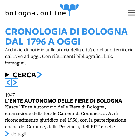
bologna.online
CRONOLOGIA DI BOLOGNA
DAL 1796 A OGGI
Archivio di notizie sulla storia della città e del suo territorio
dal 1796 ad oggi. Con riferimenti bibliografici, link,
immagini.
CERCA
1947
L'ENTE AUTONOMO DELLE FIERE DI BOLOGNA
Nasce l'Ente Autonomo delle Fiere di Bologna,
emanazione della locale Camera di Commercio. Avrà
riconoscimento giuridico nel 1956, con la partecipazione
anche del Comune, della Provincia, dell'EPT e delle
associazioni di industriali, commercianti e artigiani. Il
dettagli
nuovo ente ha il compito di gestire le attività fieristiche di