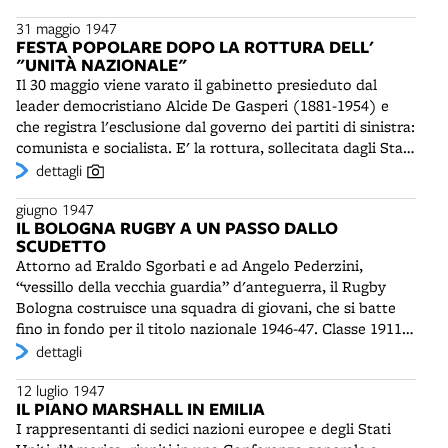
Bersani (1914-2014) è eletto presidente provinciale.
Bastia (1915-1944), Irma Bandiera (1915-1944), Giovanni
31 maggio 1947
Vengono discussi i problemi del lavoro a Bologna e la
Martini (1916-1944). Nuove denominazioni di vie e
FESTA POPOLARE DOPO LA ROTTURA DELL'
posizione da tenere al prossimo congresso della Cgil a
piazze saranno approvate il 16 aprile 1949.
"UNITÀ NAZIONALE"
Firenze.
Interesseranno il rione Libia, fuori porta San Vitale,
Il 30 maggio viene varato il gabinetto presieduto dal
strade presso le antiche porte e i viali interni dei Giardini
leader democristiano Alcide De Gasperi (1881-1954) e
Margherita, intitolati a partigiani.
che registra l'esclusione dal governo dei partiti di sinistra:
comunista e socialista. E' la rottura, sollecitata dagli Stati
Uniti, della “unità nazionale”. A Bologna il partito
dettagli
comunista risponde con una grande festa popolare ai
giugno 1947
Giardini Margherita, che festeggia il primo anniversario
IL BOLOGNA RUGBY A UN PASSO DALLO
della Repubblica, con la partecipazione di oltre 150.000
SCUDETTO
persone. Prende la parola l'ex ministro delle Finanze
Attorno ad Eraldo Sgorbati e ad Angelo Pederzini,
Mauro Scoccimarro (1895-1972), che parla di tradimento
“vessillo della vecchia guardia” d'anteguerra, il Rugby
della Democrazia Cristiana. Ma per molti comunisti
Bologna costruisce una squadra di giovani, che si batte
l'uscita dal governo non è vissuta negativamente: può
fino in fondo per il titolo nazionale 1946-47. Classe 1911,
invece consentire alla sinistra di procedere più
di origine bolognese, grande placcatore, Sgorbati è stato
dettagli
speditamente alle mete fissate.
allenatore-giocatore della Bologna Sportiva negli anni
12 luglio 1947
Trenta, poi è approdato all'Amatori Milano, dove è
IL PIANO MARSHALL IN EMILIA
rimasto fino al 1945. E' considerato tra i migliori rugbysti
I rappresentanti di sedici nazioni europee e degli Stati
italiani. Ad un soffio dall'ultima meta, lo scudetto