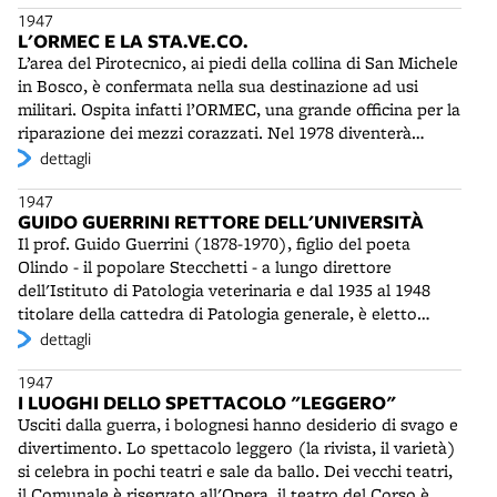
1947
Bologna. Manca ancora una sede stabile e le fiere si
L'ORMEC E LA STA.VE.CO.
svolgono fra i padiglioni provvisori della Montagnola e le
L’area del Pirotecnico, ai piedi della collina di San Michele
Sale del Palazzo del Podestà. Tra il 1947 e il 1951, anno
in Bosco, è confermata nella sua destinazione ad usi
del ritorno della Campionaria, l'Ente promuoverà alcune
militari. Ospita infatti l’ORMEC, una grande officina per la
manifestazioni specializzate, come la Prima
riparazione dei mezzi corazzati. Nel 1978 diventerà
Presentazione Nazionale della Moda della Calzatura
STA.VE.CO., ovvero Stabilimento per i veicoli da
dettagli
(1948), la Mostra del Prodotto Ortofrutticolo Invernale
combattimento, in funzione fino al 2003.
(1949) e la Mostra dell'Alimentazione (1950).
1947
GUIDO GUERRINI RETTORE DELL'UNIVERSITÀ
Il prof. Guido Guerrini (1878-1970), figlio del poeta
Olindo - il popolare Stecchetti - a lungo direttore
dell'Istituto di Patologia veterinaria e dal 1935 al 1948
titolare della cattedra di Patologia generale, è eletto
rettore dell'Alma Mater. Ha già ricoperto l'incarico di
dettagli
prorettore durante la guerra - tra il 10 ottobre 1944 e il 21
1947
aprile 1945 - nominato come decano dei professori. Ha
I LUOGHI DELLO SPETTACOLO "LEGGERO"
collaborato con i partigiani azionisti e aiutato a sottrarre
Usciti dalla guerra, i bolognesi hanno desiderio di svago e
il prezioso radium ai tedeschi. Reggerà la carica di rettore
divertimento. Lo spettacolo leggero (la rivista, il varietà)
fino al 1950, sforzandosi di riportare l'Università alle sue
si celebra in pochi teatri e sale da ballo. Dei vecchi teatri,
originarie funzioni di studio, ricerca e formazione, perse
il Comunale è riservato all'Opera, il teatro del Corso è