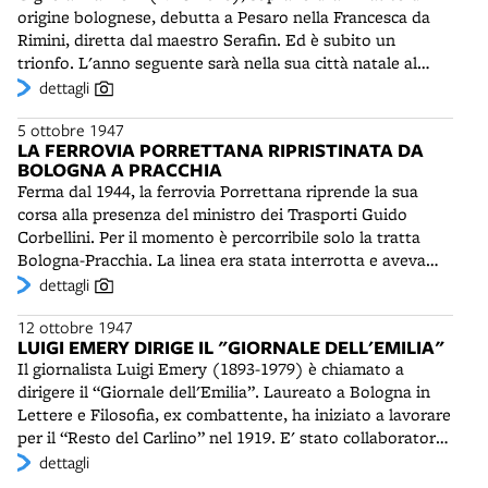
parroco don Guerrino Ghelfi e un'altro ragazzo. Per
origine bolognese, debutta a Pesaro nella Francesca da
montagna da una foratura. Già primo nel 1941, Coppi
questo attentato saranno arrestati alcuni comunisti di
Rimini, diretta dal maestro Serafin. Ed è subito un
vincerà nuovamente l'Emilia nel 1948, mentre Bartali
Ceretolo, tra i quali il presidente della Camera del Lavoro
trionfo. L'anno seguente sarà nella sua città natale al
trionferà nelle edizioni 1952 e 1953.
di Casalecchio Angelo Piazzi e l'ex partigiano Celestino
Teatro Duse per la Bohème, nel ruolo di Mimì. Dopo una
dettagli
Cassoli. Gli imputati saranno assolti per insufficienza di
serie di convincenti esibizioni in vari teatri italiani, la
prove dopo un lungo periodo di carcerazione preventiva.
5 ottobre 1947
giovane sarà invitata per una tournée in Sudafrica,
LA FERROVIA PORRETTANA RIPRISTINATA DA
assieme a Beniamino Gigli e Tito Gobbi, ottenendo
BOLOGNA A PRACCHIA
ovunque apprezzamenti. Il 1955 sarà l'anno chiave di una
Ferma dal 1944, la ferrovia Porrettana riprende la sua
carriera costellata di successi: canterà per la prima volta
corsa alla presenza del ministro dei Trasporti Guido
Minnie nella Fanciulla del West di Puccini, che diventerà il
Corbellini. Per il momento è percorribile solo la tratta
suo cavallo di battaglia, e sostituirà la Callas alla Scala
Bologna-Pracchia. La linea era stata interrotta e aveva
nell'Andrea Chénier, senza far rimpiangere per nulla la
subito pesanti distruzioni a causa della guerra: erano
dettagli
grande collega.
stati abbattuti 29 ponti su 53, 10 stazioni su 12, quasi
12 ottobre 1947
tutte le case cantoniere e i binari. Tra il 24 e il 25 luglio
LUIGI EMERY DIRIGE IL "GIORNALE DELL'EMILIA"
1944 i guastatori tedeschi avevano fatto saltare, con
Il giornalista Luigi Emery (1893-1979) è chiamato a
potenti cariche esplosive, gli spettacolari viadotti a tre
dirigere il “Giornale dell'Emilia”. Laureato a Bologna in
ordini di arcate di Piteccio, Fabbrica e Fabbricaccia, sul
Lettere e Filosofia, ex combattente, ha iniziato a lavorare
versante pistoiese. Alcune gallerie erano state fatte
per il “Resto del Carlino” nel 1919. E' stato collaboratore
crollare facendo scontrare due treni provenienti da
di Piero Gobetti e Gaetano Salvemini, scrivendo per "La
dettagli
opposte direzioni. La riapertura completa della
Rivoluzione Liberale" e "Non Mollare". Ha lasciato "Il