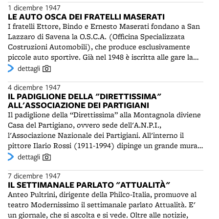
Porrettana avverrà il 29 maggio 1949.
1 dicembre 1947
Corriere della Sera" dopo la correzione non autorizzata
LE AUTO OSCA DEI FRATELLI MASERATI
di un suo pezzo su Giovanni Amendola. Nel 1927 è stato
I fratelli Ettore, Bindo e Ernesto Maserati fondano a San
radiato dall'Ordine dei Giornalisti per non essersi iscritto
Lazzaro di Savena la O.S.C.A. (Officina Specializzata
al Partito Fascista. Fino alla guerra mondiale è rimasto in
Costruzioni Automobili), che produce esclusivamente
Germania, dove ha lavorato come corrispondente e
piccole auto sportive. Già nel 1948 è iscritta alle gare la
traduttore. Ritorna a Bologna "dopo lunghi e amari anni
MT4 una 1100 a quattro cilindri, che ottiene un discreto
dettagli
di lontananza", con l'ambizione di contribuire, assieme al
successo. Le piccole Osca si rivelano competitive
giornale, alla ricostruzione del paese. Appoggerà
4 dicembre 1947
soprattutto sui circuiti stradali. I loro telai sono
decisamente i partiti democratici nella campagna
IL PADIGLIONE DELLA "DIRETTISSIMA"
carrozzati con sottili pannelli di alluminio, come quelli di
elettorale dell'aprile 1948. Il 4 dicembre 1949 sarà
ALL'ASSOCIAZIONE DEI PARTIGIANI
grande pregio prodotti da Zagato, tanto delicati, che
sostituito da Giuseppe Longo, apprezzato
Il padiglione della “Direttissima” alla Montagnola diviene
basta appoggiarsi per ammaccarli. Nel 1950 alcuni motori
corrispondente da Roma con lo pseudonimo di Paolo
Casa del Partigiano, ovvero sede dell'A.N.P.I.,
Osca saranno convertiti per la Formula 2. I successi
Tarso.
l'Associazione Nazionale dei Partigiani. All'interno il
saranno numerosi in tutte le cilindrate. Il più prestigioso
pittore Ilario Rossi (1911-1994) dipinge un grande murale
sarà quello dell'inglese Stirling Moss nella 12 Ore di
ispirato all'eccidio di Marzabotto. Al lato delle vetrate
dettagli
Sebring del 1953. L'azienda sarà ceduta nel 1964 alla MV
d'ingresso sono collocati invece due bassorilievi di Rito
Agusta e chiuderà definitivamente nel 1967.
7 dicembre 1947
Valla (1911-1991) e Giuseppe Mazzoli (1907-1970)
IL SETTIMANALE PARLATO "ATTUALITÀ"
dedicati all'epopea della Resistenza. E' previsto anche un
Anteo Pultrini, dirigente della Philco-Italia, promuove al
affresco di Farpi Vignoli (1907-1997) rievocativo della
teatro Modernissimo il settimanale parlato Attualità. E'
battaglia di porta Lame, che però non sarà realizzato. Dal
un giornale, che si ascolta e si vede. Oltre alle notizie,
1950 l'accesso del Padiglione della Direttissima sarà