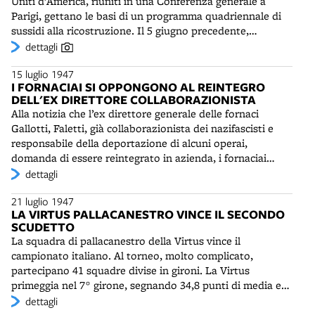
Uniti d’America, riuniti in una Conferenza generale a
tricolore va alla Ginnastica Torino. I petroniani perdono
Parigi, gettano le basi di un programma quadriennale di
la doppia finale: 3 a 0 all'andata fuori casa, 6 pari sotto la
sussidi alla ricostruzione. Il 5 giugno precedente,
Torre di Maratona. I piemontesi conquistano così il loro
all’Università di Harvard, il Segretario di Stato americano
dettagli
primo ed unico titolo.
George Marshall (1880-1959) ha lanciato l’idea di un
15 luglio 1947
“aiuto amichevole” straordinario agli stati europei, in
I FORNACIAI SI OPPONGONO AL REINTEGRO
difficoltà dopo il disastroso conflitto mondiale. L’idea di
DELL'EX DIRETTORE COLLABORAZIONISTA
Marshall diverrà nel 1948 l’E.R.P. (European Recovery
Alla notizia che l’ex direttore generale delle fornaci
Program, ovvero Programma di Ricostruzione Europea),
Gallotti, Faletti, già collaborazionista dei nazifascisti e
con uno stanziamento di 17 miliardi di dollari. Quasi tutti
responsabile della deportazione di alcuni operai,
i paesi chiederanno di poter acquistare soprattutto
domanda di essere reintegrato in azienda, i fornaciai
generi di prima necessità, carburanti e prodotti industriali
bolognesi entrano in sciopero e chiedono l'intervento
dettagli
e solo in minima parte attrezzature e macchine per la
della Camera del Lavoro.
produzione. Nella provincia di Bologna i fondi-lire E.R.P.
21 luglio 1947
saranno in parte destinati per la ricostruzione degli edifici
LA VIRTUS PALLACANESTRO VINCE IL SECONDO
e degli impianti della stazione centrale di Bologna, per la
SCUDETTO
riattivazione della centrale idroelettrica di Suviana, per il
La squadra di pallacanestro della Virtus vince il
ripristino degli scali San Donato e Arcoveggio e il rinnovo
campionato italiano. Al torneo, molto complicato,
delle linee ferroviarie. Un'altra parte sarà destinata a
partecipano 41 squadre divise in gironi. La Virtus
lavori pubblici ed edilizia residenziale. In generale i
primeggia nel 7° girone, segnando 34,8 punti di media e
finanziamenti per Bologna e la regione risulteranno bene
subendone solo 18,1. Nelle finali la compagine bolognese
dettagli
utilizzati: una relazione della Missione E.R.P. americana
ha la meglio su Trieste, Venezia e Roma, pur disputando