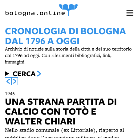
bologna.online
CRONOLOGIA DI BOLOGNA
DAL 1796 A OGGI
Archivio di notizie sulla storia della città e del suo territorio
dal 1796 ad oggi. Con riferimenti bibliografici, link,
immagini.
CERCA
1946
UNA STRANA PARTITA DI
CALCIO CON TOTÒ E
WALTER CHIARI
Nello stadio comunale (ex Littoriale), riaperto al
pubblico dopo l'occupazione militare, si svolge