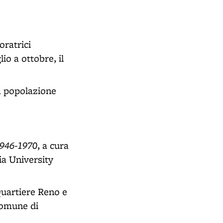
oratrici
io a ottobre, il
a popolazione
1946-1970
, a cura
ia University
Quartiere Reno e
Comune di