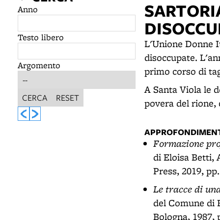
SARTORI
Anno
DISOCCU
Testo libero
L'Unione Donne It
disoccupate. L'ann
Argomento
primo corso di tag
A Santa Viola le 
CERCA
RESET
povera del rione, 
APPROFONDIMENT
Formazione prof
di Eloisa Betti
Press, 2019, pp.
Le tracce di una
del Comune di B
Bologna, 1987, 