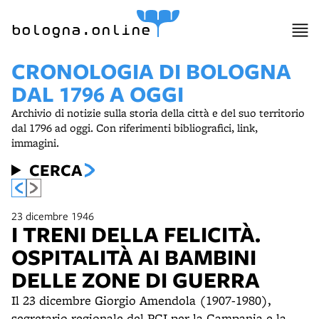
item 1 of 2
bologna.online
CRONOLOGIA DI BOLOGNA
DAL 1796 A OGGI
Archivio di notizie sulla storia della città e del suo territorio
dal 1796 ad oggi. Con riferimenti bibliografici, link,
immagini.
CERCA
23 dicembre 1946
I TRENI DELLA FELICITÀ.
OSPITALITÀ AI BAMBINI
DELLE ZONE DI GUERRA
Il 23 dicembre Giorgio Amendola (1907-1980),
segretario regionale del PCI per la Campania e la