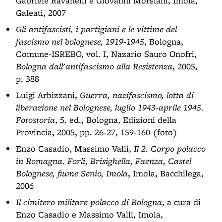
Gabriele Ravanelli e Giovanni Morsiani, Imola,
Galeati, 2007
Gli antifascisti, i partigiani e le vittime del
fascismo nel bolognese, 1919-1945
, Bologna,
Comune-ISREBO, vol. I, Nazario Sauro Onofri,
Bologna dall'antifascismo alla Resistenza
, 2005,
p. 388
Luigi Arbizzani,
Guerra, nazifascismo, lotta di
liberazione nel Bolognese, luglio 1943-aprile 1945.
Fotostoria
, 5. ed., Bologna, Edizioni della
Provincia, 2005, pp. 26-27, 159-160 (foto)
Enzo Casadio, Massimo Valli,
Il 2. Corpo polacco
in Romagna. Forli, Brisighella, Faenza, Castel
Bolognese, fiume Senio, Imola
, Imola, Bacchilega,
2006
Il cimitero militare polacco di Bologna
, a cura di
Enzo Casadio e Massimo Valli, Imola,