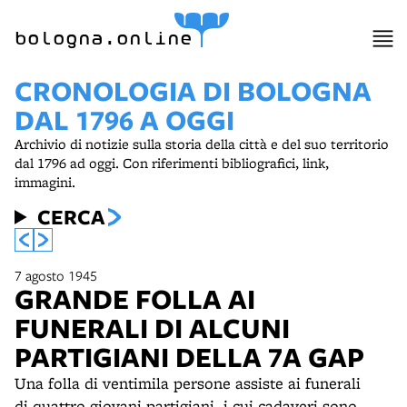
item 1 of 4
bologna.online
CRONOLOGIA DI BOLOGNA
DAL 1796 A OGGI
Archivio di notizie sulla storia della città e del suo territorio
dal 1796 ad oggi. Con riferimenti bibliografici, link,
immagini.
CERCA
7 agosto 1945
GRANDE FOLLA AI
FUNERALI DI ALCUNI
PARTIGIANI DELLA 7A GAP
Una folla di ventimila persone assiste ai funerali
di quattro giovani partigiani, i cui cadaveri sono