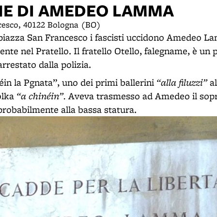
NE DI AMEDEO LAMMA
cesco, 40122 Bologna (BO)
 piazza San Francesco i fascisti uccidono Amedeo L
nte nel Pratello. Il fratello Otello, falegname, è un 
arrestato dalla polizia.
“alla filuzzi”
éin la Pgnata”, uno dei primi ballerini
al
“a chinéin”.
olka
Aveva trasmesso ad Amedeo il so
probabilmente alla bassa statura.