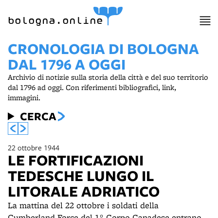
item 1 of 30
bologna.online
CRONOLOGIA DI BOLOGNA
DAL 1796 A OGGI
Archivio di notizie sulla storia della città e del suo territorio
dal 1796 ad oggi. Con riferimenti bibliografici, link,
immagini.
CERCA
22 ottobre 1944
LE FORTIFICAZIONI
TEDESCHE LUNGO IL
LITORALE ADRIATICO
La mattina del 22 ottobre i soldati della
Cumberland Force del 1° Corpo Canadese entrano