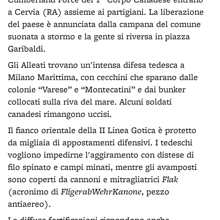
a Cervia (RA) assieme ai partigiani. La liberazione
del paese è annunciata dalla campana del comune
suonata a stormo e la gente si riversa in piazza
Garibaldi.
Gli Alleati trovano un'intensa difesa tedesca a
Milano Marittima, con cecchini che sparano dalle
colonie “Varese” e “Montecatini” e dai bunker
collocati sulla riva del mare. Alcuni soldati
canadesi rimangono uccisi.
Il fianco orientale della II Linea Gotica è protetto
da migliaia di appostamenti difensivi. I tedeschi
vogliono impedirne l'aggiramento con distese di
filo spinato e campi minati, mentre gli avamposti
sono coperti da cannoni e mitragliatrici
Flak
(acronimo di
FligerabWehrKanone
, pezzo
antiaereo).
Le diffuse fortificazioni rispondono anche