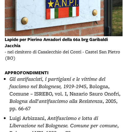
Lapide per Pierino Amadori della 66a brg Garibaldi
Tomb
Jacchia
- Mo
- nel cimitero di Casalecchio dei Conti - Castel San Pietro
(BO
(BO)
APPROFONDIMENTI
Gli antifascisti, i partigiani e le vittime del
fascismo nel Bolognese, 1919-1945
, Bologna,
Comune – ISREBO, vol. I, Nazario Sauro Onofri,
Bologna dall'antifascismo alla Resistenza
, 2005,
pp. 66-67
Luigi Arbizzani,
Antifascismo e lotta di
Liberazione nel Bolognese. Comune per comune
,