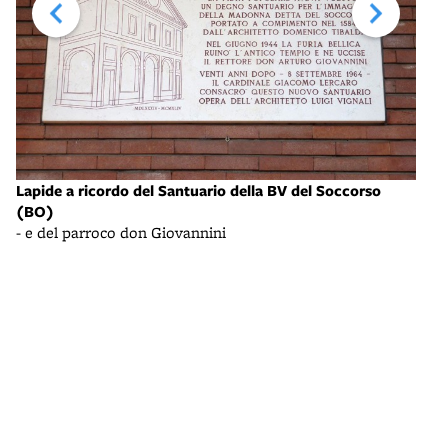
Lapide a ricordo del Santuario della BV del Soccorso
Via 
(BO)
- an
- e del parroco don Giovannini