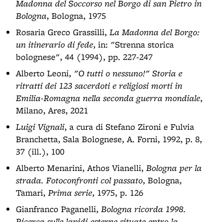
Madonna del Soccorso nel Borgo di san Pietro in
Bologna
, Bologna, 1975
Rosaria Greco Grassilli,
La Madonna del Borgo:
un itinerario di fede
, in: "Strenna storica
bolognese", 44 (1994), pp. 227-247
Alberto Leoni,
"O tutti o nessuno!" Storia e
ritratti dei 123 sacerdoti e religiosi morti in
Emilia-Romagna nella seconda guerra mondiale
,
Milano, Ares, 2021
Luigi Vignali
, a cura di Stefano Zironi e Fulvia
Branchetta, Sala Bolognese, A. Forni, 1992, p. 8,
37 (ill.), 100
Alberto Menarini, Athos Vianelli,
Bologna per la
strada. Fotoconfronti col passato
, Bologna,
Tamari,
Prima serie
, 1975, p. 126
Gianfranco Paganelli,
Bologna ricorda 1998.
Ricerca sulle lapidi esterne situate entro la