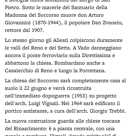
Pietro. Sotto le macerie del Santuario della
Madonna del Soccorso muore don Arturo
Giovannini (1870-1944), il popolare Dan Zvanein,
rettore dal 1907.
Lo stesso giorno gli Alleati colpiscono duramente
le valli del Reno e del Setta. A Vado danneggiano
ancora il ponte ferroviario sulla Direttissima e
abbattono la chiesa. Bombardano anche a
Casalecchio di Reno e lungo la Porrettana.
La chiesa del Soccorso sarà completamente rasa al
suolo il 22 giugno e verrà ricostruita
nell'immediato dopoguerra (1953) su progetto
dell'arch. Luigi Vignali. Nel 1964 sarà edificato il
portico antistante, a cura dell'arch. Giorgio Trebbi.
La nuova costruzione guarda alle chiese toscane
del Rinascimento: è a pianta centrale, con una
cupola a tamburo. Vignali,
“erede spirituale”
di