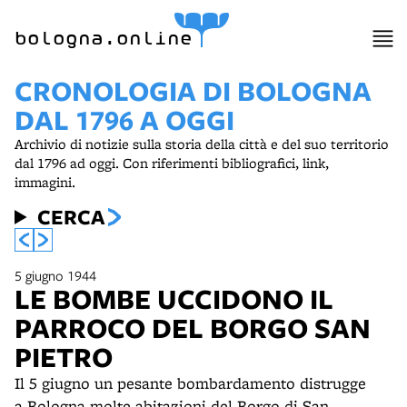
item 1 of 9
bologna.online
CRONOLOGIA DI BOLOGNA
DAL 1796 A OGGI
Archivio di notizie sulla storia della città e del suo territorio
dal 1796 ad oggi. Con riferimenti bibliografici, link,
immagini.
CERCA
5 giugno 1944
LE BOMBE UCCIDONO IL
PARROCO DEL BORGO SAN
PIETRO
Il 5 giugno un pesante bombardamento distrugge
a Bologna molte abitazioni del Borgo di San