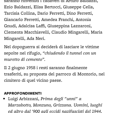
saranno rinvenuti i cadaveri di Arturo Baldazzi,
Ezio Baldazzi, Elisa Bertocci, Giuseppe Cella,
Tarcisia Collina, Dario Ferretti, Dino Ferretti,
Giancarlo Ferretti, Amedea Franchi, Antonia
Gnudi, Adalcisa Laffi, Giuseppina Lazzaroni,
Clementa Macchiavelli, Claudio Mingarelli, Maria
Mingarelli, Ada Neri.
Nel dopoguerra si deciderà di lasciare le vittime
sepolte nel rifugio,
“chiudendo il tunnel con un
muretto di cemento”
.
Il 2 giugno 1958 i resti saranno finalmente
trasferiti, su proposta del parroco di Montorio, nel
cimitero di quel vicino paese.
APPROFONDIMENTI
Luigi Arbizzani,
Prima degli "unni" a
Marzabotto, Monzuno, Grizzana. Uomini, luoghi
ed altro dal '900 agli eccidi nazifascisti del 1944,