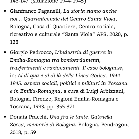
146-147 (situazione 1944-1945)
Gianfranco Paganelli,
La storia siamo anche
noi... Quarantennale del Centro Santa Viola
,
Bologna, Casa di Quartiere, Centro sociale,
ricreativo e culturale "Santa Viola" APS, 2020, p.
138
Giorgio Pedrocco,
L'industria di guerra in
Emilia-Romagna tra bombardamenti,
trasferimenti e razionamenti. Il caso bolognese
,
in:
Al di qua e al di là della Linea Gotica. 1944-
1945: aspetti sociali, politici e militari in Toscana
e in Emilia-Romagna
, a cura di Luigi Arbizzani,
Bologna, Firenze, Regioni Emilia-Romagna e
Toscana, 1993, pp. 355-371
Donata Pracchi,
Una fra le tante. Gabriella
Zocca, memorie di Bologna
, Bologna, Pendragon,
2018, p. 59