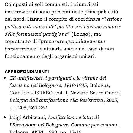
Composti di soli comunisti, i triumvirati
insurrezionali sono presenti nelle principali città
del nord. Hanno il compito di coordinare
“l'azione
politica e di massa del partito con l'azione militare
delle formazioni partigiane”
(Longo), ma
soprattutto di
“preparare quotidianamente
l'insurrezione”
e attuarla anche nel caso di non
funzionamento degli organismi unitari.
APPROFONDIMENTI
Gli antifascisti, i partigiani e le vittime del
fascismo nel Bolognese, 1919-1945
, Bologna,
Comune – ISREBO, vol. I, Nazario Sauro Onofri,
Bologna dall'antifascismo alla Resistenza
, 2005,
pp. 203, 261-262
Luigi Arbizzani,
Antifascismo e lotta di
Liberazione nel Bolognese. Comune per comune
,
Bologna, ANPI, 1998, pp. 15-16