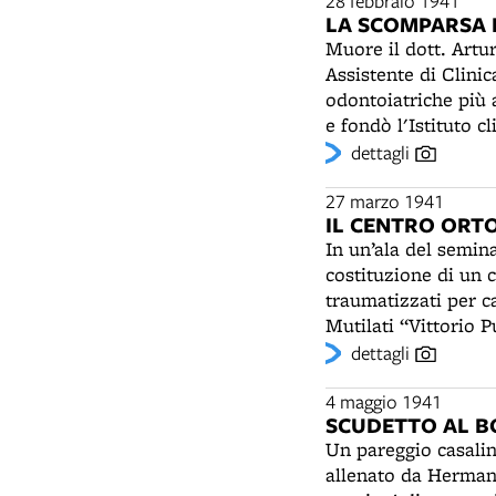
“rituale degli schia
28 febbraio 1941
Paolo sul Tevere a 
LA SCOMPARSA 
del gagliardetto. D
quella di Minerbio,
Muore il dott. Artu
trovati senza divisa
dopoguerra si stabil
Assistente di Clinic
Zamboni.
allestimenti fierist
odontoiatriche più 
Borgo Panigale (BO
e fondò l'Istituto c
guerra mondiale dire
dettagli
programmi di preve
venne eletto Senato
27 marzo 1941
IL CENTRO ORTO
In un’ala del semin
costituzione di un c
traumatizzati per c
Mutilati “Vittorio 
un forno e una disti
dettagli
seminario e i semina
Lazzaro di Savena, d
4 maggio 1941
SCUDETTO AL B
chiederà di utilizza
Un pareggio casalin
gli infermi dell’Osp
allenato da Hermann
emergenza. Nel lugl