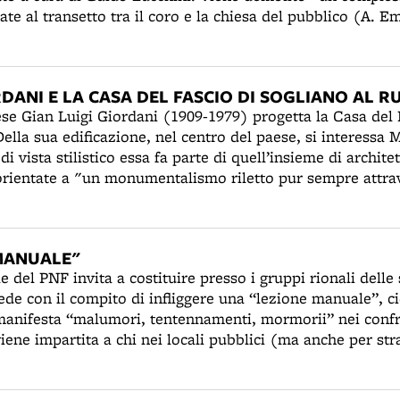
ate al transetto tra il coro e la chiesa del pubblico (A. Em
RDANI E LA CASA DEL FASCIO DI SOGLIANO AL 
ese Gian Luigi Giordani (1909-1979) progetta la Casa del 
ella sua edificazione, nel centro del paese, si interessa 
i vista stilistico essa fa parte di quell’insieme di archite
orientate a "un monumentalismo riletto pur sempre attra
no" (M. Spesso, G. Brancucci). La severa facciata “a gri
e, che richiamano la tradizione costruttiva locale - è deco
 che ne accentuano la monumentalità. L’ingresso principale
MANUALE"
in cemento e da un riquadro contenente una grande aquila
le del PNF invita a costituire presso i gruppi rionali delle
: A. XIX E.F. (1941). Considerata tra le più singolari del
fede con il compito di infliggere una “lezione manuale”, ci
el Fascio di Sogliano verrà utilizzata per le iniziative con
manifesta “malumori, tentennamenti, mormorii” nei confr
 Luigi Giordani si è laureato in Architettura a Firenze ne
viene impartita a chi nei locali pubblici (ma anche per s
mia di Belle Arti a Bologna. Negli anni Trenta è stato aut
tto dal dicembre 1940, di ascoltare in piedi il Bollettino d
a stazione dell’aeroporto di Milano Linate, il Padiglione de
one della posa di una lapide nella sede del primo fascio 
a di Agricoltura dei Giardini Margherita a Bologna, i pont