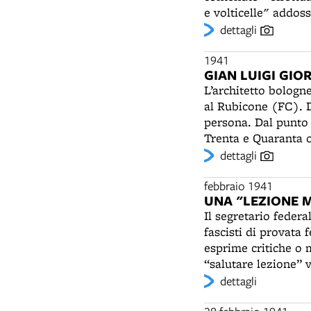
e volticelle" addoss
dettagli
1941
GIAN LUIGI GIO
L’architetto bologn
al Rubicone (FC). D
persona. Dal punto d
Trenta e Quaranta 
del Movimento Moder
dettagli
con pietre squadrat
aquilotti fascisti,
febbraio 1941
UNA "LEZIONE 
balcone aggettante 
Il segretario federa
data di costruzione
fascisti di provata 
dopoguerra la Casa d
esprime critiche o 
della Pro Loco. Gian
“salutare lezione” 
insegnato all’Accade
all'obbligo, introdo
dettagli
prestigiosi, quali l
novembre, in occasi
integrale alla Mostr