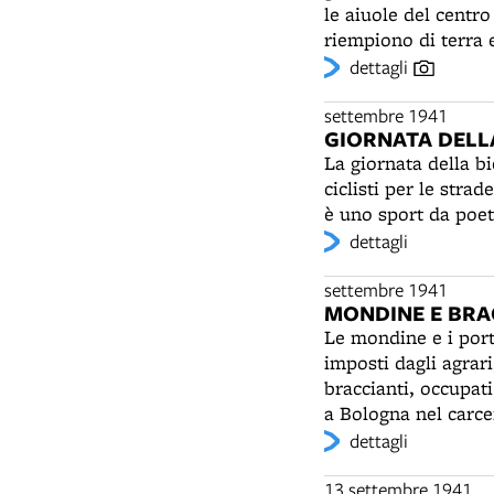
le aiuole del centro
riempiono di terra e
condominiali. Nei ca
dettagli
si ricava l'olio med
composto una canzon
settembre 1941
GIORNATA DELLA
guerra, con fede, co
La giornata della b
mattina". Nell'esta
ciclisti per le stra
del Duce: i covoni 
è uno sport da poeti
bandiere tricolori e
dettagli
scalinata di San Pet
settembre 1941
MONDINE E BRAC
Le mondine e i port
imposti dagli agrari
braccianti, occupati
a Bologna nel carce
aumento del cottimo 
dettagli
e in altri comuni d
13 settembre 1941