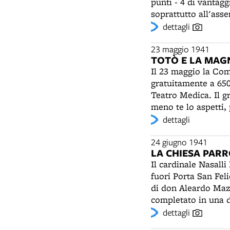
punti - 4 di vantag
e il 29 novembre suc
soprattutto all'ass
partigiani. Il diret
campionato la squa
dettagli
arrestato e interro
Amedeo Biavati, Car
non sortirà alcun ri
(1916-2001), capocan
23 maggio 1941
trasferire i feriti
TOTÒ E LA MAGN
Bologna non perde u
sul tetto, l’ospeda
Il 23 maggio la Com
dicembre 1944).
gratuitamente a 650 
Teatro Medica. Il 
meno te lo aspetti, 
testo un personaggi
dettagli
bravissima”: Anna M
24 giugno 1941
LA CHIESA PARR
Il cardinale Nasalli
fuori Porta San Fel
di don Aleardo Mazzo
completato in una d
funzioni religiose e
dettagli
nel 1929 dal canoni