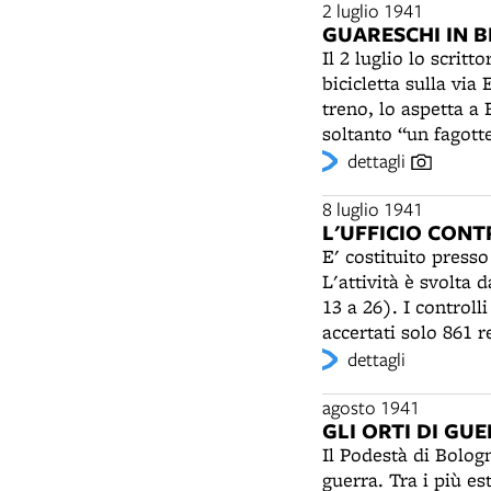
legno. Nel 1956 acc
2 luglio 1941
GUARESCHI IN B
Lercaro, un asilo g
Il 2 luglio lo scri
anche la Conferenza di San Vincenzo, che dis
bicicletta sulla via
famiglie povere.
treno, lo aspetta a 
soltanto “un fagott
viaggio, corredato 
dettagli
8 luglio 1941
L'UFFICIO CONT
E' costituito presso
L'attività è svolta
13 a 26). I controll
accertati solo 861 r
quali il pesce, la 
dettagli
e dalla corruzione 
per coloro che sono
agosto 1941
GLI ORTI DI GU
nero rispetto a quel
Il Podestà di Bolog
SS Wetjen: un chilo 
guerra. Tra i più es
lire. Il burro verre