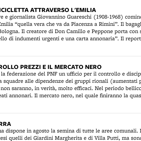
anto alla chiesa del Cristo Re sarà inaugurato, alla prese
ICICLETTA ATTRAVERSO L'EMILIA
estito dalle suore Mantellate. Nella zona del Pontelungo 
ttore e giornalista Giovannino Guareschi (1908-1968) comin
tribuisce minestre calde e pane a decine di
 Emilia “quella vera che va da Piacenza a Rimini”. Il bagagl
Bologna. Il creatore di Don Camillo e Peppone porta con se'
ello di indumenti urgenti e una carta annonaria”. Il repor
di numerose foto, sarà pubblicato in sei puntate sul “Corr
ROLLO PREZZI E IL MERCATO NERO
 la federazione del PNF un ufficio per il controllo e discip
 da squadre alle dipendenze dei gruppi rionali (aumentati 
i non saranno, in verità, molto efficaci. Nel periodo bell
eati annonari. Il mercato nero, nel quale finiranno la quasi
carne, l'abbigliamento, sarà alimentato dalla massiccia ev
politica. Funzionerà in pratica come mercato ufficioso de
 provvisti di mezzi economici. La gigantesca sfasatura de
ERRA
li ufficiali sarà evidente in un rapporto del dicembre 194
na dispone in agosto la semina di tutte le aree comunali. 
di farina di mais costerebbe 1,80 lire, ma il prezzo al me
tesi quelli dei Giardini Margherita e di Villa Putti, ma s
bbe 42 lire, ma ne costa 500 al mercato nero.