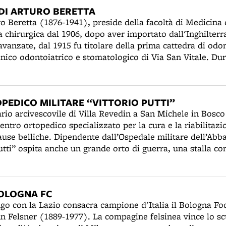
ffi” coinvolgerà diversi cittadini per non aver scoperto il
Roma. Oltre alla Casa del Fascio di Sogliano al Rubicone,
DI ARTURO BERETTA
avanti al caffè San Pietro saranno malmenati alcuni fascis
 di San Martino dei Mulini (FC) e di Sant’Arcangelo di 
ro Beretta (1876-1941), preside della facoltà di Medicina
, come l'ex segretario di Arpinati Mario Lolli e il mutilat
irà a Milano e si occuperà soprattutto di architettura indu
a chirurgica dal 1906, dopo aver importato dall'Inghilterr
ici. Nel 1952 progetterà alcune unità di abitazione per il 
avanzate, dal 1915 fu titolare della prima cattedra di odo
).
linico odontoiatrico e stomatologico di Via San Vitale. Du
sse il Centro di stomatologia per i militari feriti. In seg
nzione dentale per bambini e poveri, in accordo con il 
re.
PEDICO MILITARE “VITTORIO PUTTI”
ario arcivescovile di Villa Revedin a San Michele in Bosco 
entro ortopedico specializzato per la cura e la riabilitazi
ause belliche. Dipendente dall’Ospedale militare dell’Abba
Putti” ospita anche un grande orto di guerra, una stalla c
lleria. Dal 22 marzo 1943 le stanze per i malati occuperan
risti saranno rimandati a casa. Anche la villa situata al 
ipendente dal Seminario, verrà utilizzata per i feriti. Il 
OLOGNA FC
re la grotta di Villa Revedin come ricovero antiaereo, per
go con la Lazio consacra campione d'Italia il Bologna Foo
edale. Qui verranno allestiti anche una infermeria e una s
 Felsner (1889-1977). La compagine felsinea vince lo sc
io 1944 il “Putti” passerà sotto la supervisione della Sani