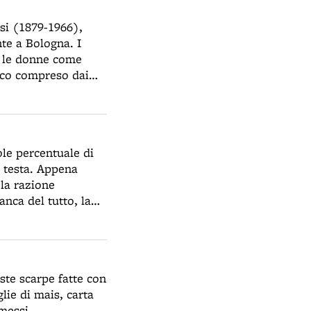
si (1879-1966),
te a Bologna. I
on le donne come
poco compreso dai
rnati alle novità
ali. Secondo
to già nel 1917,
ole percentuale di
a, e non fu intesa
a testa. Appena
 la razione
ell'anno alla
nca del tutto, la
i nuovi riprendendo
 la polenta.
rendente è che,
rducci”, in via
rrore della giuria
o e alla crescita
 invitato alle
le di Venezia.
ste scarpe fatte con
settant'anni
glie di mais, carta
tituirà il
messi.