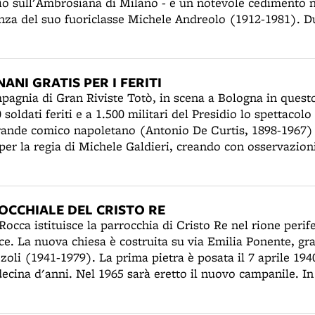
gio sull'Ambrosiana di Milano - e un notevole cedimento n
cessivo sarà accerchiato dalle SS e dalle Brigate nere all
enza del suo fuoriclasse Michele Andreolo (1912-1981). Du
tore prof. Oscar Scaglietti (1906-1993), sospettato di antif
dra rossoblu ha dimostrato di possedere un attacco form
gato nella sede della Gestapo in via Santa Chiara. La min
lo Reguzzoni, Michele Andreolo (17 goal) e l'uruguaiano
sultato: avvertito da Gianguido Borghese, Scaglietti riusc
noniere della Serie A con 22 reti, 12 delle quali di testa
 compromessi con la Resistenza. Nonostante la presenza di 
ANI GRATIS PER I FERITI
na sola partita in casa, realizzando 13 vittorie e 2 pareg
le sarà più volte bombardato con notevoli danni (22 marzo
pagnia di Gran Riviste Totò, in scena a Bologna in questo
soldati feriti e a 1.500 militari del Presidio lo spettacol
grande comico napoletano (Antonio De Curtis, 1898-1967)
per la regia di Michele Galdieri, creando con osservazioni 
o che muove al riso. Lo affianca per la prima volta “una 
agnani (1908-1973). Il successo è strepitoso.
OCCHIALE DEL CRISTO RE
 Rocca istituisce la parrocchia di Cristo Re nel rione perif
ice. La nuova chiesa è costruita su via Emilia Ponente, gr
li (1941-1979). La prima pietra è posata il 7 aprile 1940 
ecina d'anni. Nel 1965 sarà eretto il nuovo campanile. I
rano celebrate in un vecchio stabile periferico, la scuderia
co Domenico Loreti, alla quale era stato affiancato un m