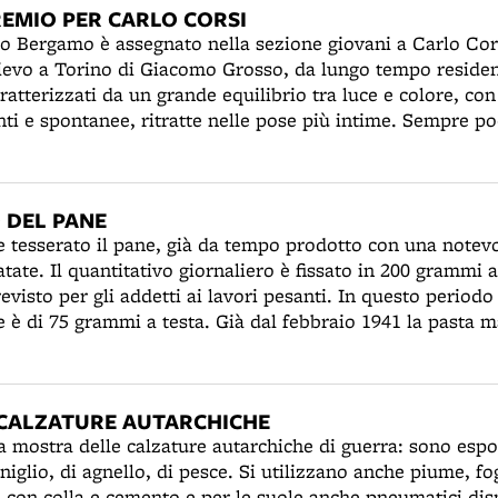
EMIO PER CARLO CORSI
io Bergamo è assegnato nella sezione giovani a Carlo Cor
lievo a Torino di Giacomo Grosso, da lungo tempo residen
aratterizzati da un grande equilibrio tra luce e colore, c
nti e spontanee, ritratte nelle pose più intime. Sempre 
 è amato invece dagli artisti più giovani, che tiene aggio
ramite una invidiabile collezione di cataloghi internazion
 l'artista ha anticipato lo stile dell'espressionismo astrat
 DEL PANE
zione: “la variazione sul tema dietro la tenda lo pone,
e tesserato il pane, già da tempo prodotto con una notev
 posizione di punta che non fu intesa, naturalmente, allor
atate. Il quantitativo giornaliero è fissato in 200 grammi 
evisto per gli addetti ai lavori pesanti. In questo periodo
rtisti bolognesi. Il cambiamento di gusto, manifestatosi qu
e è di 75 grammi a testa. Già dal febbraio 1941 la pasta ma
 si avvertì anche sotto le due torri e Corsi trovò “accent
quistabile con la tessera, mentre è libera quella gialla per
ltura francese”, con lo stile fauve (Contini). La cosa sorp
nto del Comune è situato al pianterreno della Scuola “Ca
 Premio Bergamo (1941), il pittore ha 62 anni suonati. L'e
to delle restrizioni porta alla diffusione del mercato ner
ilanciare la sua fama: da questo momento sarà nuovamente
CALZATURE AUTARCHICHE
zi dei prodotti non tesserati.
e più importanti, quali la Quadriennale romana e la Bienna
 la mostra delle calzature autarchiche di guerra: sono espo
48 della Biennale, l'artista farà scandalo presentando, a 
oniglio, di agnello, di pesce. Si utilizzano anche piume, fo
i collages molto arditi e innovativi L'edizione del 1958 cos
con colla e cemento e per le suole anche pneumatici dis