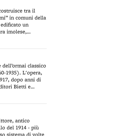
ostruisce tra il
imi” in comuni della
 edificato un
ura imolese,
 dell’ormai classico
860-1935). L'opera,
1917, dopo anni di
itori Bietti e
ingarelli” sarà il
ttore, antico
lo del 1914 - più
so sistema di volte