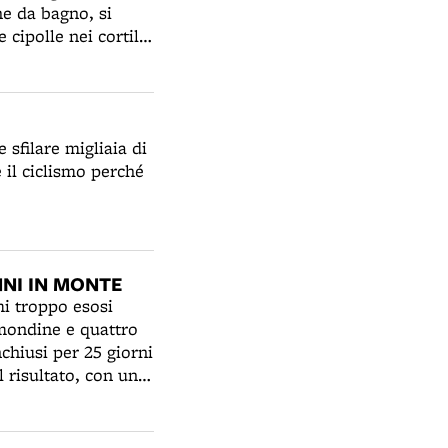
che da bagno, si
 cipolle nei cortili
nte di ricino, da cui
e bambine hanno
 anch'io fo la mia
ro l'orticello ogni
sfilare migliaia di
 con l'intervento
e il ciclismo perché
, ricoperti di
 Rocca dalla
NNI IN MONTE
mi troppo esosi
i mondine e quattro
nchiusi per 25 giorni
 risultato, con un
eranno a Malalbergo