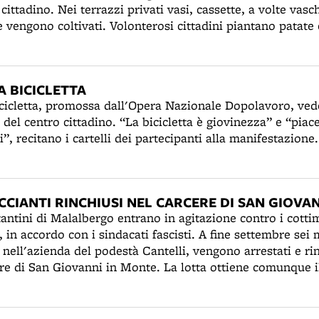
 cittadino. Nei terrazzi privati vasi, cassette, a volte vas
 vengono coltivati. Volonterosi cittadini piantano patate e
mpi delle orfanelle di San Luca si coltivano ortaggi e pia
icinale e un lubrificante per i cingoli dei carri armati. L
e che celebra il loro orto di guerra: "Anch'io combatto,
 BICICLETTA
n amore e disciplina, desidero che frutti la mia terra e cu
icicletta, promossa dall'Opera Nazionale Dopolavoro, vede 
te del 1942 si trebbierà solennemente in piazza Maggiore,
de del centro cittadino. “La bicicletta è giovinezza” e “piac
saranno raccolti attorno al monumento a Vittorio Emanuele
”, recitano i cartelli dei partecipanti alla manifestazione.
 vessilli fascisti e saranno benedetti dal cardinale Nasalli
ronio.
CIANTI RINCHIUSI NEL CARCERE DI SAN GIOVA
antini di Malalbergo entrano in agitazione contro i cotti
, in accordo con i sindacati fascisti. A fine settembre se
 nell'azienda del podestà Cantelli, vengono arrestati e ri
re di San Giovanni in Monte. La lotta ottiene comunque il
del 33%. Gli scioperi dei risaioli per il salario si ripet
ella Bassa anche l'anno seguente.