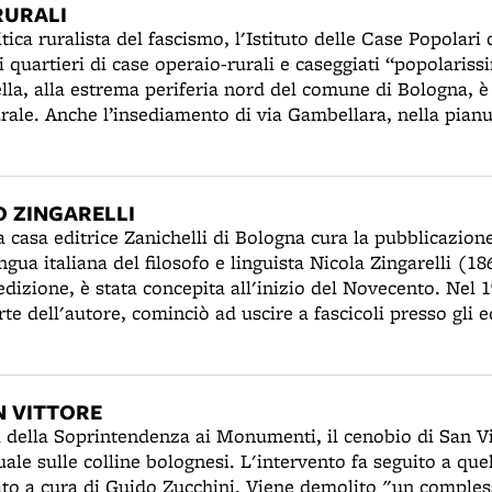
RURALI
tica ruralista del fascismo, l'Istituto delle Case Popolari c
i quartieri di case operaio-rurali e caseggiati “popolariss
ella, alla estrema periferia nord del comune di Bologna, è
urale. Anche l’insediamento di via Gambellara, nella pian
 ruralista.
O ZINGARELLI
a casa editrice Zanichelli di Bologna cura la pubblicazione
ngua italiana del filosofo e linguista Nicola Zingarelli (1
edizione, è stata concepita all'inizio del Novecento. Nel 
e dell'autore, cominciò ad uscire a fascicoli presso gli ed
 Dal 1922 venne pubblicata in unico volume. Dal 1993 “lo Z
taliano ad uscire in edizione annuale.
N VITTORE
a della Soprintendenza ai Monumenti, il cenobio di San Vi
le sulle colline bolognesi. L'intervento fa seguito a quel
ato a cura di Guido Zucchini. Viene demolito "un comples