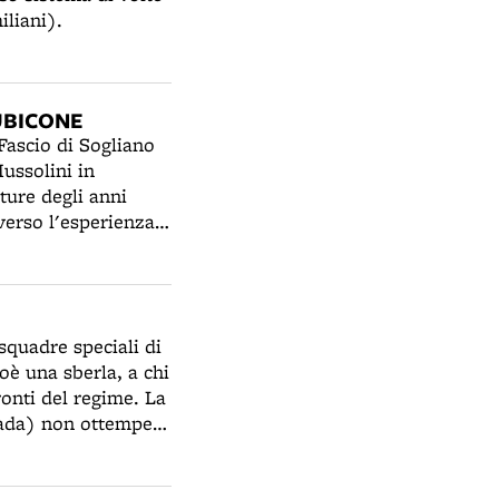
iliani).
RUBICONE
Fascio di Sogliano
Mussolini in
tture degli anni
verso l'esperienza
glia” - rivestita
rata con sculture di
 è sovrastato da un
, due fasci e la
 squadre speciali di
la Romagna, nel
oè una sberla, a chi
viviali e culturali
onti del regime. La
l 1932 e ha
trada) non ottempera
ore di progetti
i guerra. In
lla Bonifica
bolognese, il
i Africo e San