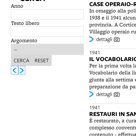
CASE OPERAIO-
Anno
In omaggio alla poli
1938 e il 1941 alcun
Testo libero
provincia. A Cortic
Villaggio operaio r
risponde all’istanza
dettagli
Argomento
1941
IL VOCABOLARI
CERCA
RESET
Per la prima volta l
Vocabolario della li
giunta alla settima 
preparazione da part
Reggiani di Milano.
dettagli
primo vocabolario i
1941
RESTAURI IN SA
È restaurato, a cur
complesso conventua
contenuto - effettu