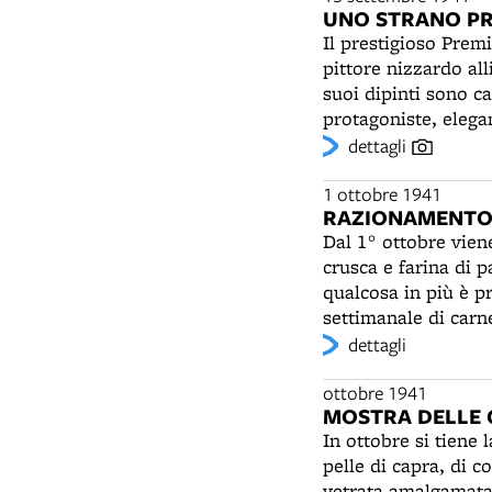
UNO STRANO PR
Il prestigioso Prem
pittore nizzardo al
suoi dipinti sono c
protagoniste, elega
contemporanei, Corsi
dettagli
dell'arte europea t
Francesco Arcangeli,
1 ottobre 1941
RAZIONAMENTO
trent'anni prima della sulla sua afferma
Dal 1° ottobre vien
d’un subito, in una
crusca e farina di p
nemmeno dopo”. Egli indica, però, il 1927 come il vero anno di svolta della sua carriera, come
qualcosa in più è pr
di quella di altri a
settimanale di carn
Biennale veneziana,
farina di grano è ac
dettagli
i contatti con la cu
L'Ufficio razioname
all'epoca del terzo
Castiglione. L'aumen
ottobre 1941
avrà il merito di r
MOSTRA DELLE 
vertiginosa dei prez
esposizioni italian
In ottobre si tiene
Nell'edizione del 19
pelle di capra, di c
suonati, una serie d
vetrata amalgamata 