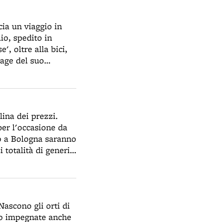
nza del cardinale
opera dal 1933
cia un viaggio in
io, spedito in
, oltre alla bici,
tage del suo
iere della Sera”.
lina dei prezzi.
per l'occasione da
ico a Bologna saranno
 totalità di generi
asione degli ammassi
i generi mancanti
i prezzi al mercato
4 del capitano delle
Nascono gli orti di
rcato nero è di 10
ono impegnate anche