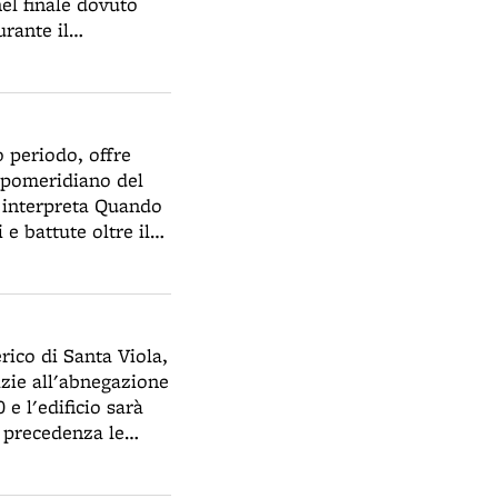
el finale dovuto
a ricerca di
rante il
ascismo, sarà
idabile, con
uziosa perquisizione
 Hector Puricelli
irà per tempo a far
. In questo torneo il
grandi croci rosse
gi.
, 12 ottobre, 29
 periodo, offre
o pomeridiano del
 interpreta Quando
e battute oltre il
giovane attrice
erico di Santa Viola,
azie all'abnegazione
e l'edificio sarà
n precedenza le
 Broili, acquistata
odesto campanile di