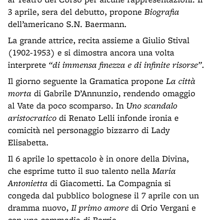
3 aprile, sera del debutto, propone
Biografia
dell’americano S.N. Baermann.
La grande attrice, recita assieme a Giulio Stival
(1902-1953) e si dimostra ancora una volta
interprete
“di immensa finezza e di infinite risorse”
.
Il giorno seguente la Gramatica propone
La città
morta
di Gabrile D’Annunzio, rendendo omaggio
al Vate da poco scomparso. In
Uno scandalo
aristocratico
di Renato Lelli infonde ironia e
comicità nel personaggio bizzarro di Lady
Elisabetta.
Il 6 aprile lo spettacolo è in onore della Divina,
che esprime tutto il suo talento nella
Maria
Antonietta
di Giacometti. La Compagnia si
congeda dal pubblico bolognese il 7 aprile con un
dramma nuovo,
Il primo amore
di Orio Vergani e
con una commedia di Barrie.