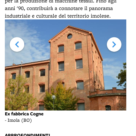
per la produzione di macchine tessili. Fino agli
anni '90, contribuirà a connotare il panorama
industriale e culturale del territorio imolese.
Ex fabbrica Cogne
Inte
- Imola (BO)
- du
APPROFONDIMENTI