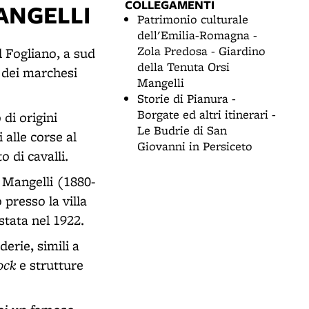
COLLEGAMENTI
ANGELLI
Patrimonio culturale
dell'Emilia-Romagna -
Zola Predosa - Giardino
l Fogliano, a sud
della Tenuta Orsi
à dei marchesi
Mangelli
Storie di Pianura -
Borgate ed altri itinerari -
di origini
Le Budrie di San
 alle corse al
Giovanni in Persiceto
 di cavalli.
i Mangelli (1880-
 presso la villa
stata nel 1922.
erie, simili a
ock
e strutture