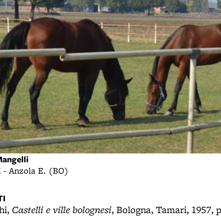
angelli
i - Anzola E. (BO)
I
Castelli e ville bolognesi
hi,
, Bologna, Tamari, 1957, p