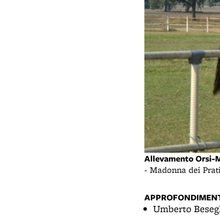
Allevamento Orsi-M
n Persiceto (BO)
- Madonna dei Prat
APPROFONDIMENT
Umberto Beseg