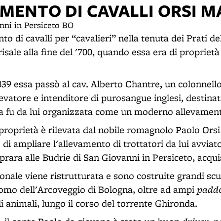
AMENTO DI CAVALLI ORSI M
nni in Persiceto BO
to di cavalli per “cavalieri” nella tenuta dei Prati de
risale alla fine del '700, quando essa era di propriet
39 essa passò al cav. Alberto Chantre, un colonnello 
evatore e intenditore di purosangue inglesi, destinati
a fu da lui organizzata come un moderno allevamento
 proprietà è rilevata dal nobile romagnolo Paolo Ors
di ampliare l'allevamento di trottatori da lui avviato
prara alle Budrie di San Giovanni in Persiceto, acqui
ronale viene ristrutturata e sono costruite grandi scud
padd
romo dell'Arcoveggio di Bologna, oltre ad ampi
li animali, lungo il corso del torrente Ghironda.