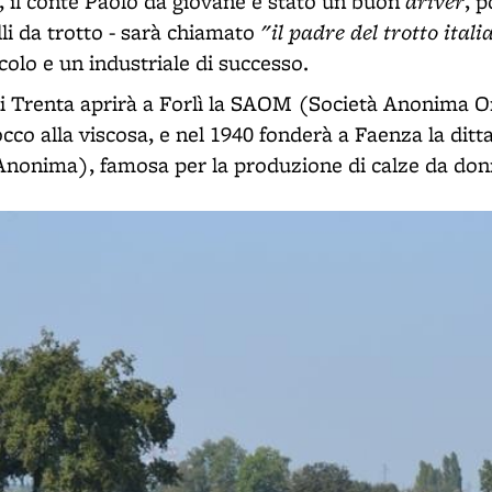
driver
ì, il conte Paolo da giovane è stato un buon
, 
"il padre del trotto ital
lli da trotto - sarà chiamato
olo e un industriale di successo.
nni Trenta aprirà a Forlì la SAOM (Società Anonima O
occo alla viscosa, e nel 1940 fonderà a Faenza la di
Anonima), famosa per la produzione di calze da donn