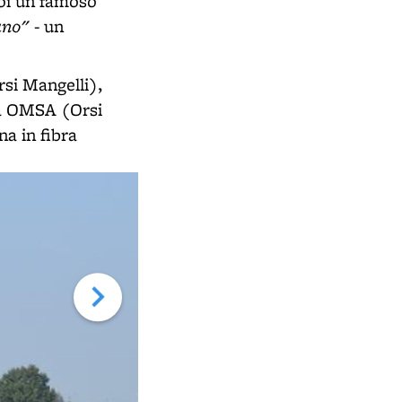
poi un famoso
iano"
- un
rsi Mangelli),
tta OMSA (Orsi
a in fibra