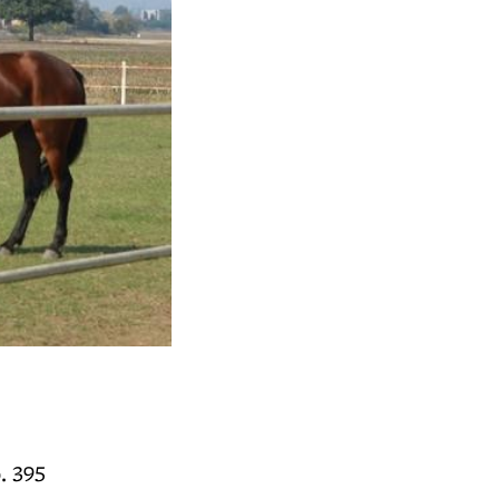
Scuderia dell'allevamento Orsi-Mange
- Madonna dei Prati - Anzola E. (BO)
. 395