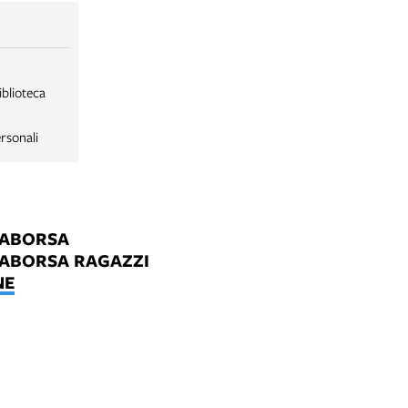
iblioteca
rsonali
LABORSA
LABORSA RAGAZZI
NE
B