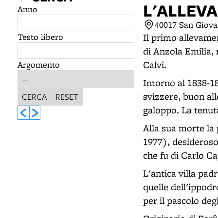
L'ALLEV
Anno
40017 San Giova
Testo libero
Il primo allevamen
di Anzola Emilia, 
Calvi.
Argomento
Intorno al 1838-18
svizzere, buon all
CERCA
RESET
galoppo. La tenut
Alla sua morte la
1977), desideroso 
che fu di Carlo Ca
L'antica villa pad
quelle dell'ippod
per il pascolo deg