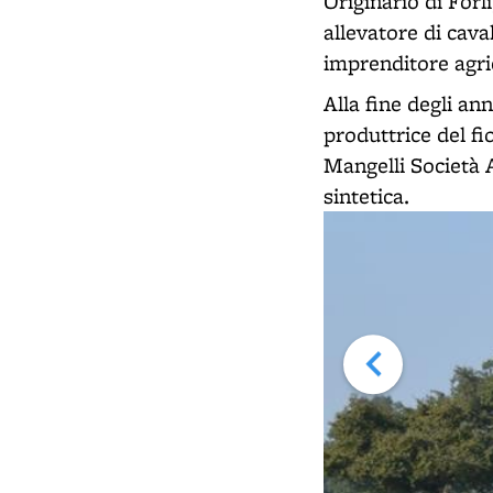
Originario di Forl
allevatore di cava
imprenditore agric
Alla fine degli a
produttrice del fi
Mangelli Società 
sintetica.