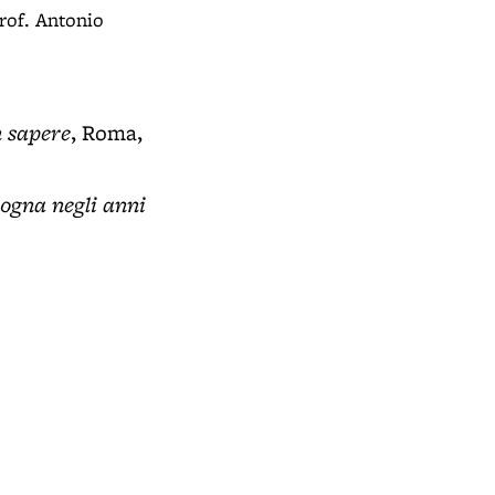
Prof. Antonio
n sapere
, Roma,
logna negli anni