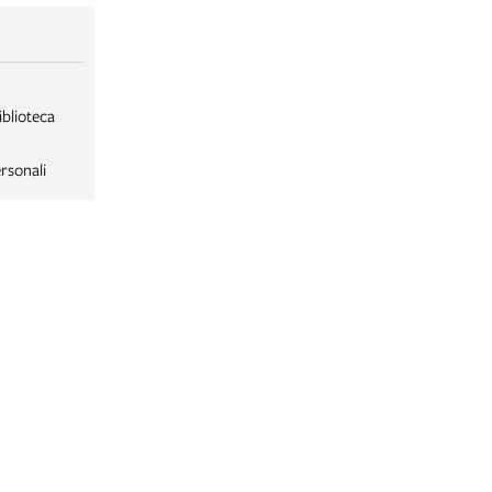
iblioteca
rsonali
LABORSA
LABORSA RAGAZZI
NE
B