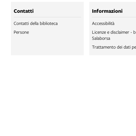
Contatti
Informazioni
Contatti della biblioteca
Accessibilità
Persone
Licenze e disclaimer - b
Salaborsa
Trattamento dei dati pe
BIBLIOTECA SA
BIBLIOTECA SA
BOLOGNA ONLI
SALABORSA LA