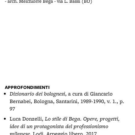
- arch. Melchiorre Bega - via L. Bassi (BO)
Vill
- pa
APPROFONDIMENTI
Dizionario dei bolognesi
, a cura di Giancarlo
Bernabei, Bologna, Santarini, 1989-1990, v. 1., p.
97
Luca Donzelli,
Lo stile di Bega. Opere, progetti,
idee di un protagonista del professionismo
milanese
, Lodi, Arpeggio libero, 2017