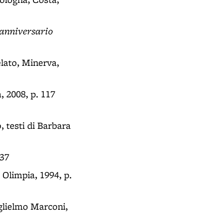
anniversario
elato, Minerva,
a, 2008, p. 117
 testi di Barbara
937
e Olimpia, 1994, p.
glielmo Marconi,