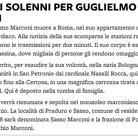
I SOLENNI PER GUGLIELMO
I
ielmo Marconi muore a Roma, nel suo appartamento d
diaco. Alla notizia della sua scomparsa le stazioni rad
o le trasmissioni per due minuti. Il suo corpo è e
nesina, dove migliaia di persone gli rendono omaggio
ferito, per esaudire la sua volontà, nella natia Bologna
nnità in San Petronio dal cardinale Nasalli Rocca, quin
 fino alla Certosa, in una magnifica carrozza tirata 
. Qui è deposto nella tomba di famiglia.
 verrà riesumata e sepolta nel mausoleo marconiano
chio. La località di Praduro e Sasso, comune di resid
38 sarà denominata Sasso Marconi e la frazione di P
chio Marconi.