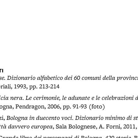
I
se. Dizionario alfabetico dei 60 comuni della provinc
oriali, 1993, pp. 213-214
ia nera. Le cerimonie, le adunate e le celebrazioni d
logna, Pendragon, 2006, pp. 91-93 (foto)
Bologna in duecento voci. Dizionario minimo di st
zi,
ttà davvero europea
, Sala Bolognese, A. Forni, 2011,
Grande libro dei personaggi di Bologna. 420 storie
, 