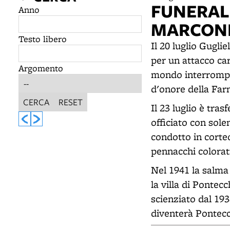
FUNERAL
Anno
MARCON
Testo libero
Il 20 luglio Gugl
per un attacco car
Argomento
mondo interrompon
d'onore della Far
CERCA
RESET
Il 23 luglio è tras
officiato con sole
condotto in corteo
pennacchi colorati
Nel 1941 la salma
la villa di Pontec
scienziato dal 19
diventerà Pontec