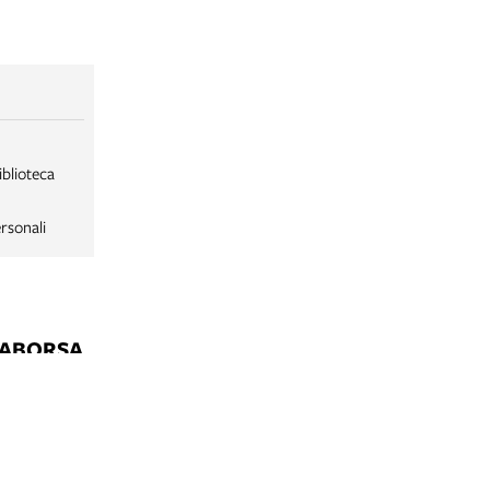
iblioteca
rsonali
LABORSA
LABORSA RAGAZZI
NE
B