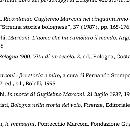
Ricordando Guglielmo Marconi nel cinquantesimo 
i,
: "Strenna storica bolognese", 37 (1987), pp. 165-176
Marconi. L'uomo che ha cambiato il mondo
hi,
, Arg
25
Bologna '900. Vita di un secolo
, 2. ed., Bologna, Cost
rconi : fra storia e mito
, a cura di Fernando Stumpo,
 2. ed., s.l., Bolelli, 1995
In morte di Guglielmo Marconi. 21 luglio 1937
hi,
, 1
Bologna nella storia del volo
isti,
, Firenze, Editorial
a, le immagini
, Pontecchio Marconi, Fondazione Gu