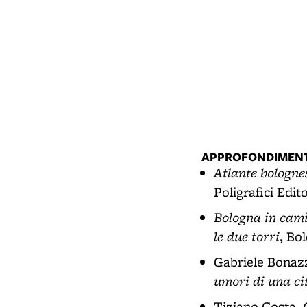
APPROFONDIMENT
Atlante bologne
Poligrafici Edit
Bologna in camic
le due torri
, Bo
Gabriele Bonaz
umori di una ci
Tiziano Costa,