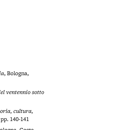
Il busto marmoreo di Marconi
- di fronte a Villa Griffone - Pontecc
ia
, Bologna,
el ventennio sotto
oria, cultura,
 pp. 140-141
Bologna, Costa,