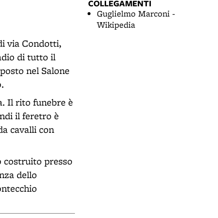
COLLEGAMENTI
Guglielmo Marconi -
Wikipedia
i via Condotti,
io di tutto il
sposto nel Salone
.
. Il rito funebre è
di il feretro è
da cavalli con
 costruito presso
enza dello
ontecchio