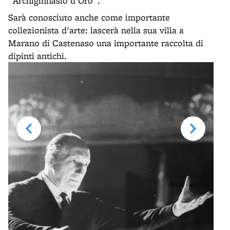
"Archiginnasio d'Oro".
Sarà conosciuto anche come importante
collezionista d'arte: lascerà nella sua villa a
Marano di Castenaso una importante raccolta di
dipinti antichi.
Il m