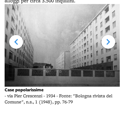
alloggi per circa 3.500 inquilini.
Case popolarissime
Una 
- via Pier Crescenzi - 1934 - Fonte: "Bologna rivista del
- arc
Comune", n.s., 1 (1948), pp. 76-79
Rivo