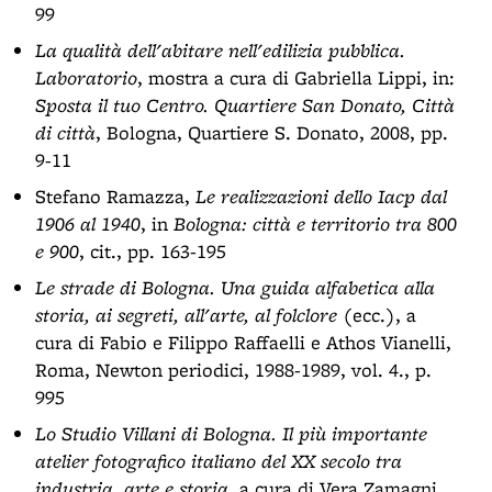
99
La qualità dell'abitare nell'edilizia pubblica.
Laboratorio
, mostra a cura di Gabriella Lippi, in:
Sposta il tuo Centro. Quartiere San Donato, Città
di città
, Bologna, Quartiere S. Donato, 2008, pp.
9-11
Stefano Ramazza,
Le realizzazioni dello Iacp dal
1906 al 1940
, in
Bologna: città e territorio tra 800
e 900
, cit., pp. 163-195
Le strade di Bologna. Una guida alfabetica alla
storia, ai segreti, all'arte, al folclore
(ecc.), a
cura di Fabio e Filippo Raffaelli e Athos Vianelli,
Roma, Newton periodici, 1988-1989, vol. 4., p.
995
Lo Studio Villani di Bologna. Il più importante
atelier fotografico italiano del XX secolo tra
industria, arte e storia
, a cura di Vera Zamagni