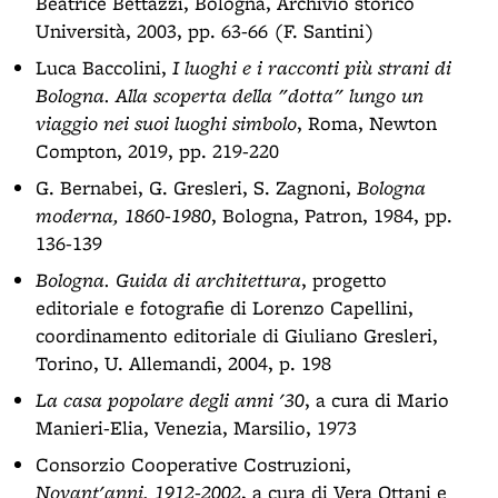
Beatrice Bettazzi, Bologna, Archivio storico
Università, 2003, pp. 63-66 (F. Santini)
Luca Baccolini,
I luoghi e i racconti più strani di
Bologna. Alla scoperta della "dotta" lungo un
viaggio nei suoi luoghi simbolo
, Roma, Newton
Compton, 2019, pp. 219-220
G. Bernabei, G. Gresleri, S. Zagnoni,
Bologna
moderna, 1860-1980
, Bologna, Patron, 1984, pp.
136-139
Bologna. Guida di architettura
, progetto
editoriale e fotografie di Lorenzo Capellini,
coordinamento editoriale di Giuliano Gresleri,
Torino, U. Allemandi, 2004, p. 198
La casa popolare degli anni '30
, a cura di Mario
Manieri-Elia, Venezia, Marsilio, 1973
Consorzio Cooperative Costruzioni,
Novant'anni, 1912-2002
, a cura di Vera Ottani e