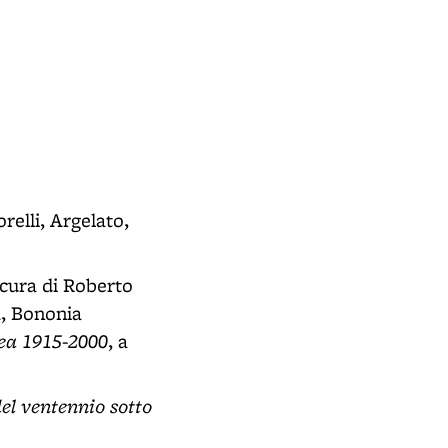
Ossario dei Caduti
- Cimitero della Certosa (BO) - In pr
relli, Argelato,
 cura di Roberto
a, Bononia
ea 1915-2000
, a
el ventennio sotto