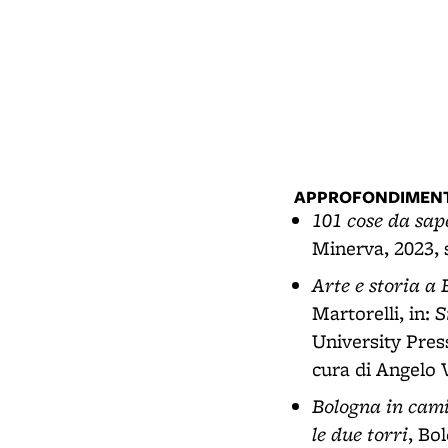
APPROFONDIMENT
101 cose da sap
Minerva, 2023, 
Arte e storia a
S
Martorelli, in:
University Press
cura di Angelo V
Bologna in camic
le due torri
, Bo