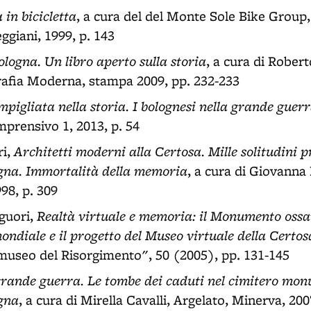
 in bicicletta
, a cura del del Monte Sole Bike Group
ggiani, 1999, p. 143
logna. Un libro aperto sulla storia
, a cura di Robert
rafia Moderna, stampa 2009, pp. 232-233
pigliata nella storia. I bolognesi nella grande guer
mprensivo 1, 2013, p. 54
Architetti moderni alla Certosa. Mille solitudini 
ri,
gna. Immortalità della memoria
, a cura di Giovanna
98, p. 309
Realtà virtuale e memoria: il Monumento ossar
guori,
ndiale e il progetto del Museo virtuale della Certos
 museo del Risorgimento", 50 (2005), pp. 131-145
rande guerra. Le tombe dei caduti nel cimitero mon
gna
, a cura di Mirella Cavalli, Argelato, Minerva, 200