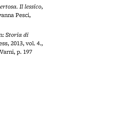
rtosa. Il lessico
,
ovanna Pesci,
Storia di
in:
s, 2013, vol. 4.,
Varni, p. 197