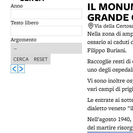
IL MONU
Anno
GRANDE 
Testo libero
Via della Certos
Nella zona di amp
Argomento
ossario ai caduti 
Filippo Buriani.
CERCA
RESET
Raccoglie resti di 
uno degli ospedali
Vi sono inoltre os
vari campi di prig
Le entrate ai sot
dialetto veneto "il
Nell'agosto 1940, 
del martire risor