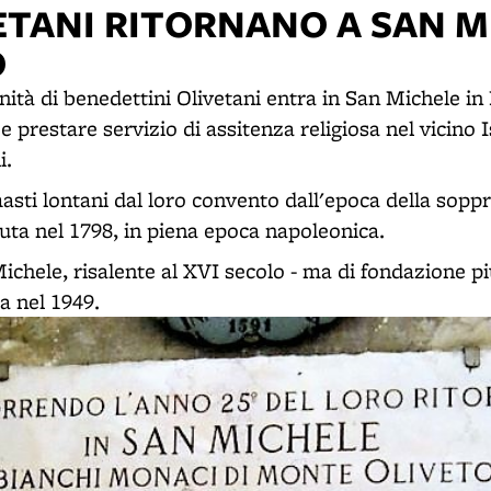
VETANI RITORNANO A SAN M
O
ità di benedettini Olivetani entra in San Michele in
 e prestare servizio di assitenza religiosa nel vicino I
i.
asti lontani dal loro convento dall'epoca della sopp
nuta nel 1798, in piena epoca napoleonica.
ichele, risalente al XVI secolo - ma di fondazione pi
a nel 1949.