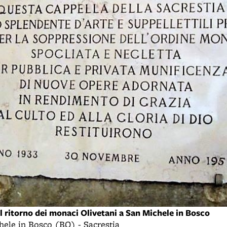
il ritorno dei monaci Olivetani a San Michele in Bosco
hele in Bosco (BO) - Sacrestia