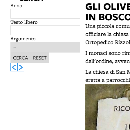
GLI OLI
Anno
IN BOSC
Testo libero
Una piccola comun
officiare la chiesa
Argomento
Ortopedico Rizzol
I monaci sono rim
CERCA
RESET
dell'ordine, avve
La chiesa di San M
eretta a parrocchi