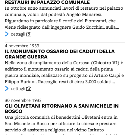
RESTAURI IN PALAZZO COMUNALE
In ottobre sono annunciati lavori di restauro nel palazzo
comunale, voluti dal podestà Angelo Manaresi.
Riguardano in particolare il cortile del Fioravanti, che
viene ridisegnato dall'ingegnere Guido Zucchini, sulla
base di un vecchio progetto di Alfonso Rubbiani (1908).
dettagli
Ai piani superiori sono rinnovate nel 1935 le sale
4 novembre 1933
occupate in precedenza dalla Prefettura e ancor prima dal
IL MONUMENTO OSSARIO DEI CADUTI DELLA
Legato pontificio. Nello stesso anno Achille Casanova,
GRANDE GUERRA
per conto del Comitato per Bologna Storica e Artistica,
Nella zona di ampliamento della Certosa (Chiostro VI) è
completa con bifore marmoree - anch'esse già previste da
edificato il monumento ossario ai caduti della prima
Rubbiani - le otto finestre gotiche della facciata nella
guerra mondiale, realizzato su progetto di Arturo Carpi e
parte dell'edificio comunale chiamata Palazzo Grande o
Filippo Buriani. Raccoglie resti di circa 3.000 soldati
Novo. A quelle grandi aperture, nel 1877 l'ing. Antonio
bolognesi e italiani deceduti durante il ricovero in uno
dettagli
Zannoni aveva applicato dei telai di ferro.
degli ospedali allestiti in città durante la grande guerra. Vi
30 novembre 1933
sono inoltre ospitati i corpi di alcune centinaia di soldati
GLI OLIVETANI RITORNANO A SAN MICHELE IN
austro-ungarici, morti nei vari campi di prigionia del
BOSCO
territorio bolognese. Le entrate ai sotterranei sono
Una piccola comunità di benedettini Olivetani entra in
presidiate da due sentinelle marmoree - nominati in
San Michele in Bosco per officiare la chiesa e prestare
dialetto veneto "il vecio" e "il bocia" - dello scultore
servizio di assitenza religiosa nel vicino Istituto
Ercole Drei. Nell'agosto 1940, con solenne cerimonia,