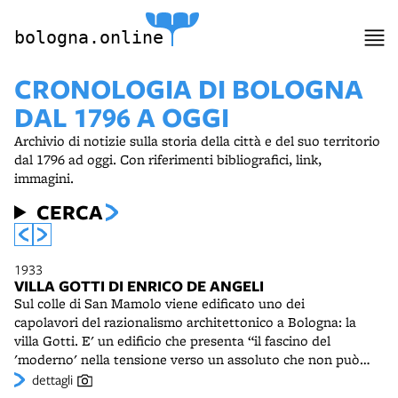
bologna.online
CRONOLOGIA DI BOLOGNA
DAL 1796 A OGGI
Archivio di notizie sulla storia della città e del suo territorio
dal 1796 ad oggi. Con riferimenti bibliografici, link,
immagini.
CERCA
1933
VILLA GOTTI DI ENRICO DE ANGELI
Sul colle di San Mamolo viene edificato uno dei
capolavori del razionalismo architettonico a Bologna: la
villa Gotti. E' un edificio che presenta “il fascino del
'moderno' nella tensione verso un assoluto che non può
essere costretto in nessun luogo” e “il senso del mistero
dettagli
(e quindi del soprannaturale) che le maggiori espressioni