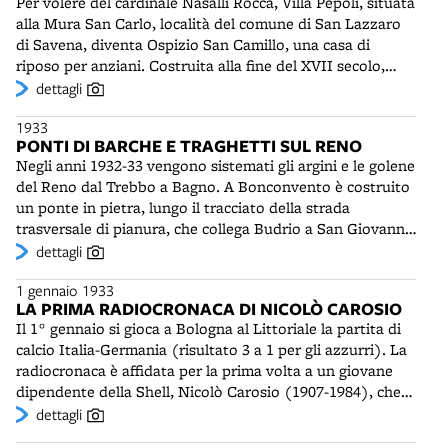
Per volere del cardinale Nasalli Rocca, Villa Pepoli, situata
Adriano Marabini (1897-1975), allievo di Edoardo
alla Mura San Carlo, località del comune di San Lazzaro
Collamarini, edifica nel 1933 la Casa del Fascio, con la
di Savena, diventa Ospizio San Camillo, una casa di
Torre Littoria che spicca sulla via Emilia. La decorazione
riposo per anziani. Costruita alla fine del XVII secolo,
muraria di mattoni in rilievo riporta l'iscrizione della
passata poi a varie nobili famiglie bolognesi, nel 1862 è
dettagli
Decima Legio, cioè della federazione fascista bolognese.
pervenuta al Seminario Arcivescovile di Bologna, che ne
Ai lati dell'ingresso vi sono due pilastri ornati da
1933
ha fatto modificare la struttura - con l’aggiunta al corpo
bassorilievi di Amleto Beghelli. Sul portale sarà posta una
PONTI DI BARCHE E TRAGHETTI SUL RENO
centrale di due ali - per adattarla come villeggiatura dei
lapide con parte del discorso pronunciato nel 1936 da
Negli anni 1932-33 vengono sistemati gli argini e le golene
seminaristi. Nell'inverno 1943-1944 vi saranno trasferite
Mussolini, in occasione della proclamazione dell'Impero.
del Reno dal Trebbo a Bagno. A Bonconvento è costruito
alcune sezioni dell'Ospedale Maggiore. Danneggiata dai
un ponte in pietra, lungo il tracciato della strada
bombardamenti, servirà come rifugio per famiglie di
trasversale di pianura, che collega Budrio a San Giovanni
sfollati. Dal 1962 al 1973 ospiterà uno studentato
in Persiceto. Il ponte segna la fine dell'uso dei traghetti di
dettagli
teologico dei Padri Agostiniani. Sarà quindi adattata a
barche nel territorio circostante. Tra il Pontelungo e
ospedale per lungodegenti e infine utilizzata come
1 gennaio 1933
Bonconvento rimane in funzione solo il traghetto al
Centro di salute mentale dall'Azienda USL di Bologna.
LA PRIMA RADIOCRONACA DI NICOLÒ CAROSIO
Passo del Trebbo. Qui la famiglia Muzzi Marcheselli
Il 1° gennaio si gioca a Bologna al Littoriale la partita di
costruisce un ponte di barche di ferro in grado di
calcio Italia-Germania (risultato 3 a 1 per gli azzurri). La
sostenere il transito di automobili. Vengono
radiocronaca è affidata per la prima volta a un giovane
probabilmente utilizzati dei residuati della grande guerra.
dipendente della Shell, Nicolò Carosio (1907-1984), che
Alcune barche saranno travolte dalla piena eccezionale
rimarrà, fino ai mondiali del 1970, il numero uno dei
dettagli
del 19 novembre 1940. Quelle restanti funzioneranno da
telecronisti sportivi. Nella sua più che trentennale
traghetto fino all'inverno 1945-46, quando saranno