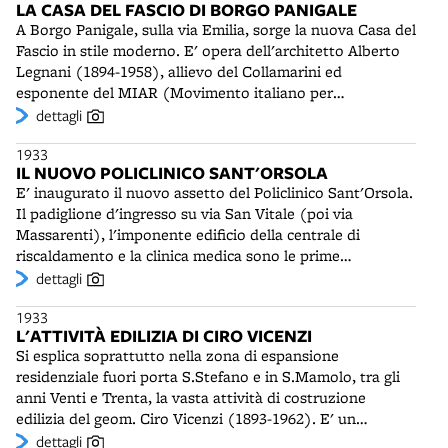
LA CASA DEL FASCIO DI BORGO PANIGALE
pensarci due volte”, apponendo la sua firma in testa,
A Borgo Panigale, sulla via Emilia, sorge la nuova Casa del
prima di quella degli autori.
Fascio in stile moderno. E' opera dell'architetto Alberto
Legnani (1894-1958), allievo del Collamarini ed
esponente del MIAR (Movimento italiano per
l'Architettura Razionale). E' un edificio di regime tipico di
dettagli
questi anni, monumentale nel fronte verso la strada.
1933
L'ingresso principale è ricavato sotto la torre inglobata
IL NUOVO POLICLINICO SANT'ORSOLA
nel corpo avanzato dell'edificio, che ospita anche un
E' inaugurato il nuovo assetto del Policlinico Sant'Orsola.
grande altorilievo. Questo sarà eliminato dopo la guerra,
Il padiglione d'ingresso su via San Vitale (poi via
quando i locali della Casa del Fascio saranno utilizzati
Massarenti), l'imponente edificio della centrale di
come cinema e caserma dei carabinieri. In questi anni
riscaldamento e la clinica medica sono le prime
Legnani è lavora per il Comune di Borgo Panigale -
realizzazioni del piano di completamento formulato nel
dettagli
cappelle al cimitero, case rurali - ed è autore a Bologna di
1925 dall'ing. Giulio Marcovigi (1870-1937), capo
importanti progetti: dalle case Venturi in via Santa
1933
dell'Ufficio tecnico amministrativo degli ospedali. L'idea
Chiara, di tipologia medio-borghese e dalle "forti qualità
L'ATTIVITÀ EDILIZIA DI CIRO VICENZI
generale prevede vari padiglioni immersi in un vasto
compositive", alla Casa Oliverio (1934), al Palazzo del
Si esplica soprattutto nella zona di espansione
giardino, disposti secondo un asse est-ovest, tra via
Gas (1935).
residenziale fuori porta S.Stefano e in S.Mamolo, tra gli
Albertoni e i viali di circonvallazione. Oltre alla clinica
anni Venti e Trenta, la vasta attività di costruzione
medica, situata al centro dell'area ospedaliera e dotata di
edilizia del geom. Ciro Vicenzi (1893-1962). E' un
spazi razionalmente distribuiti su indicazione del
tentativo di dare dignità estetica ad abitazioni comuni,
dettagli
direttore prof.Giacinto Viola, saranno di lì a poco