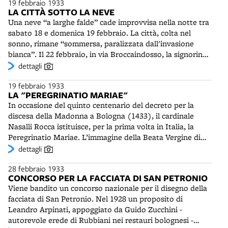
19 febbraio 1933
carriera Carosio lavorerà per l’Eiar, e quindi per la Rai,
trascinate via dal ghiaccio. Verranno ritrovate più tardi e
LA CITTÀ SOTTO LA NEVE
sempre solo come collaboratore esterno.
allora la famiglia Casagrande appronterà con quelle ed
Una neve “a larghe falde” cade improvvisa nella notte tra
altre una passerella per gli operai che giornalmente
sabato 18 e domenica 19 febbraio. La città, colta nel
vanno al lavoro a Bologna. La grande piena del 1951
sonno, rimane “sommersa, paralizzata dall'invasione
trascinerà via anche questa passerella. Con le due barche
bianca”. Il 22 febbraio, in via Broccaindosso, la signorina
ritrovate a valle poco lontano sarà attivato un nuovo
Atlantide Marchesini è letteralmente sepolta sotto un
dettagli
traghetto dalla famiglia Battistini. Un ultimo ponte di
enorme blocco di neve scivolato da un tetto. Per un
barche sarà distrutto dalla piena del 1966, che segnerà la
19 febbraio 1933
giorno le scuole rimangono chiuse, mancando i percorsi
fine definitiva del traghetto di Trebbo.
LA "PEREGRINATIO MARIAE"
di accesso, ma l'indomani riaprono, nonostante il
In occasione del quinto centenario del decreto per la
persistere del maltempo: alle elemetari, soprattutto, i
discesa della Madonna a Bologna (1433), il cardinale
bambini trovano assitenza e conforto e una refezione
Nasalli Rocca istituisce, per la prima volta in Italia, la
calda, necessaria in questo frangente. L'ufficio di
Peregrinatio Mariae. L’immagine della Beata Vergine di
collocamento si mobilita per reperire gli spalatori: ne
San Luca viene portata in pellegrinaggio nei principali
dettagli
vengono impiegati 8.636 e oltre 300 carrette di birocciai
centri della Diocesi di Bologna, compresi i comuni forensi.
per il trasporto della neve.
28 febbraio 1933
CONCORSO PER LA FACCIATA DI SAN PETRONIO
Viene bandito un concorso nazionale per il disegno della
facciata di San Petronio. Nel 1928 un proposito di
Leandro Arpinati, appoggiato da Guido Zucchini -
autorevole erede di Rubbiani nei restauri bolognesi -