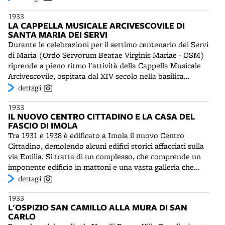
sottolineandone le linee strutturali e limitando le
edificate anche una clinica ostetrico-ginecologica e la
1933
decorazioni. Si realizza una serie di esempi significativi di
camera mortuaria con annessa la scuola di medicina
LA CAPPELLA MUSICALE ARCIVESCOVILE DI
Novecento architettonico. Dotato di una notevole cultura
operatoria. Ulteriori, importanti lavori di adeguamento
SANTA MARIA DEI SERVI
costruttiva, Vicenzi è anche autore, a Bologna, del grande
saranno avviati nel 1960, con la costruzione dei
Durante le celebrazioni per il settimo centenario dei Servi
edificio industriale della Buton in viale Masini.
padiglioni: patologia medica, nuovo Gozzadini, istituto
di Maria (Ordo Servorum Beatae Virginis Mariae - OSM)
tumori.
riprende a pieno ritmo l'attività della Cappella Musicale
Arcivescovile, ospitata dal XIV secolo nella basilica
bolognese dell'ordine. Dopo la seconda guerra mondiale
dettagli
la direzione sarà affidata a padre Giovanni Catena (1919-
1933
1992), poi a padre Pellegrino Santucci (1921-2010) e, dal
IL NUOVO CENTRO CITTADINO E LA CASA DEL
2002, a Lorenzo Bizzarri. Gli elementi del coro e
FASCIO DI IMOLA
dell'orchestra, che con Padre Santucci sostituiranno le
Tra 1931 e 1938 è edificato a Imola il nuovo Centro
tradizionali voci bianche, presteranno la loro opera
Cittadino, demolendo alcuni edifici storici affacciati sulla
sempre gratuitamente. Aldilà del canto gregoriano, verrà
via Emilia. Si tratta di un complesso, che comprende un
esplorato il repertorio classico - Vivaldi, Pergolesi, Bach,
imponente edificio in mattoni e una vasta galleria che
Mozart, Rossini - ma saranno anche proposte musiche
mette in comunicazione la via Emilia e la grande piazza
dettagli
rare. Dal 1967 le voci saranno accompagnate da un
del mercato retrostante. Il progetto è dell’architetto
organo meccanico e tre tastiere e 5.000 canne - uno dei
1933
romano Giovanni Battista Milani (1876-1940), autore in
più grandi d’Italia - costruito dalla ditta Tamburini di
L'OSPIZIO SAN CAMILLO ALLA MURA DI SAN
città anche del Monumento ai Caduti della guerra 1915-
Crema.
CARLO
1918 Accanto al Centro Cittadino, l'architetto imolese