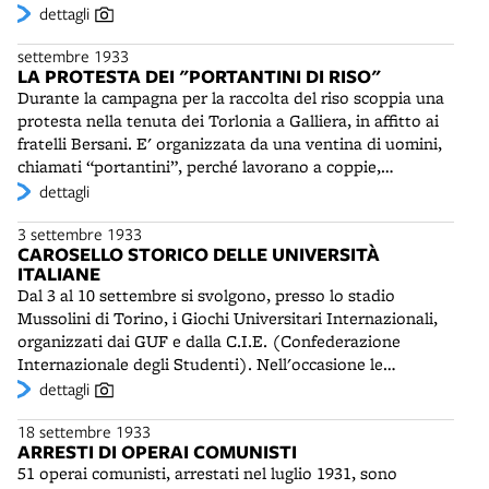
contemplativa. Le monache hanno lo scopo precipuo
dettagli
dell'adorazione di Gesù vivente nell'Eucarestia, "per
settembre 1933
ottenere grazie ai Sacerdoti e per l'incremento delle
LA PROTESTA DEI "PORTANTINI DI RISO"
vocazioni sacerdotali". Nel 1937 verrà edificata l’ampia
Durante la campagna per la raccolta del riso scoppia una
cappella dedicata al SS. Sacramento con accesso da via
protesta nella tenuta dei Torlonia a Galliera, in affitto ai
Masi, progettata e decorata da Giuseppe Cassioli. Essa
fratelli Bersani. E' organizzata da una ventina di uomini,
custodirà le spoglie mortali della Madre fondatrice e nel
chiamati “portantini”, perché lavorano a coppie,
secondo dopoguerra verrà aperta, per volontà del
trasportando su una sorta di barella i covoni di riso. Il
dettagli
cardinal Lercaro, ai fedeli desiderosi di “prendere parte
pretesto per lo sciopero è la scarsa qualità del vino, ma le
alle funzioni liturgiche e all‘adorazione silenziosa delle
3 settembre 1933
richieste puntano a migliorare le condizioni massacranti
monache”.
CAROSELLO STORICO DELLE UNIVERSITÀ
del lavoro. Poche ore dopo sul posto interviene la forza
ITALIANE
pubblica, assieme ai capi fascisti. L'agitazione è
Dal 3 al 10 settembre si svolgono, presso lo stadio
considerata un reato e gli organizzatori vengono
Mussolini di Torino, i Giochi Universitari Internazionali,
denunciati e inviati a Bologna nel carcere di San Giovanni
organizzati dai GUF e dalla C.I.E. (Confederazione
in Monte. Processati per direttissima, dovranno pagare
Internazionale degli Studenti). Nell'occasione le
una forte multa. Un altro sciopero dei portantini si
rappresentanze di tutte le università italiane, tra esse
dettagli
verificherà nell'Azienda Fratelli Bersani nel 1942, in piena
l'Alma Mater, sfilano con il loro gonfalone e nei costumi
guerra. Anche in quella occasione, assieme ai
18 settembre 1933
tradizionali. Le manifestazioni sportive universitarie
rappresentanti del sindacato fascista, interverrà la forza
ARRESTI DI OPERAI COMUNISTI
sono, per il Regime, un'occasione per rinsaldare la
pubblica.
51 operai comunisti, arrestati nel luglio 1931, sono
"coscienza nazionale", tramite motivi folcloristici e