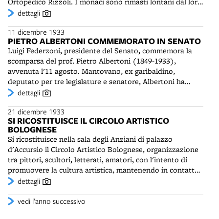
Ortopedico Rizzoli. I monaci sono rimasti lontani dal loro
saranno traslate nell'ossario anche le spoglie del martire
convento dall'epoca della soppressione dell'ordine,
dettagli
risorgimentale Ugo Bassi.
avvenuta nel 1798, in piena epoca napoleonica. La chiesa
11 dicembre 1933
di San Michele, risalente al XVI secolo - ma di fondazione
PIETRO ALBERTONI COMMEMORATO IN SENATO
più antica - sarà eretta a parrocchia nel 1949.
Luigi Federzoni, presidente del Senato, commemora la
scomparsa del prof. Pietro Albertoni (1849-1933),
avvenuta l'11 agosto. Mantovano, ex garibaldino,
deputato per tre legislature e senatore, Albertoni ha
diviso l'impegno politico con quello scientifico. E' stato
dettagli
Professore di Fisiologia all'Università di Bologna dal 1887
21 dicembre 1933
al 1924 e, assieme a Murri, uno degli innovatori della
SI RICOSTITUISCE IL CIRCOLO ARTISTICO
scuola medica italiana. Molto importanti sono i suoi studi
BOLOGNESE
sulle condizioni igienico-sanitarie delle popolazioni
Si ricostituisce nella sala degli Anziani di palazzo
agricole.
d'Accursio il Circolo Artistico Bolognese, organizzazione
tra pittori, scultori, letterati, amatori, con l'intento di
promuovere la cultura artistica, mantenendo in contatto
l'attività artistica e il pubblico. Il Circolo, già attivo alla
dettagli
fine dell'Ottocento, rinasce su iniziativa di Italo Cinti, che
ha promosso nel 1932 l'unione de "Gli amici dell'arte" del
vedi l’anno successivo
pittore Amleto Montevecchi con la "Famiglia artistica