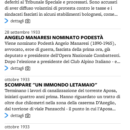
deferiti al Tribunale Speciale e processati. Sono accusati
rievocazioni medievali.
di aver diffuso volantini di protesta contro le tasse e i
sindacati fascisti in alcuni stabilimenti bolognesi, come
l'ACMA e la Weber. Quattro di essi, Amleto Caprini,
dettagli
Bruno Trombetti, Marino Comellini e Renato Scarabelli,
28 settembre 1933
sono condannati, con sentenza del 18 settembre 1933, a
ANGELO MANARESI NOMINATO PODESTÀ
oltre 30 anni di carcere.
Viene nominato Podestà Angelo Manaresi (1890-1965),
avvocato, eroe di guerra, fascista della prima ora, già
deputato e presidente dell'Opera Nazionale Combattenti.
Dopo l'elezione a presidente del Club Alpino Italiano - e
per la sua grande passione per la montagna - sarà
dettagli
soprannominato il "Podestà delle Altezze". Sarà inoltre
ottobre 1933
alla guida dell'ANA (Associazione Nazionale Alpini) dal
SCOMPARE "UN IMMONDO LETAMAIO"
1929 al 1943. Nel suo discorso inaugurale Manaresi rende
Terminano i lavori di canalizzazione del torrente Aposa,
omaggio a Benito Mussolini: "Servire il nostro Duce, in
iniziati quattro anni prima. Hanno riguardato un tratto di
queste ore, che egli sta, ogni giorno di più, segnando di
oltre due chilometri nella zona della caserma D’Azeglio,
gloria e di eternità, è gioia grande per il nostro cuore di
dal torrione di viale Panzacchi - il punto in cui l'Aposa
italiani, soldati e fascisti".
entra in città - a via di Roncrio. La rivista del Comune
dettagli
sentenzia che "è scomparso un immondo letamaio", in
ottobre 1933
cui erano gettati all’aperto tutti i rifiuti della zona.