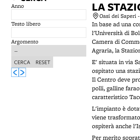
LA STAZI
Anno
Oasi dei Saperi 
Testo libero
In base ad una con
l'Università di Bo
Camera di Commerc
Argomento
Agraria, la Stazio
E' situata in via 
CERCA
RESET
ospitato una staz
Il Centro deve pr
polli, galline far
caratteristico Tacc
L'impianto è dotat
viene trasformato 
ospiterà anche l'I
Per merito soprat