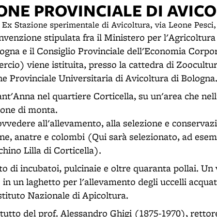
ONE PROVINCIALE DI AVIC
- Ex Stazione sperimentale di Avicoltura, via Leone Pesci,
venzione stipulata fra il Ministero per l'Agricoltura 
logna e il Consiglio Provinciale dell'Economia Corpo
io) viene istituita, presso la cattedra di Zooculture
ne Provinciale Universitaria di Avicoltura di Bologna
Sant'Anna nel quartiere Corticella, su un'area che nel
ione di monta.
ovvedere all'allevamento, alla selezione e conservazi
aone, anatre e colombi (Qui sarà selezionato, ad esemp
hino Lilla di Corticella).
o di incubatoi, pulcinaie e oltre quaranta pollai. U
in un laghetto per l'allevamento degli uccelli acquati
stituto Nazionale di Apicoltura.
tutto del prof. Alessandro Ghigi (1875-1970), rettor