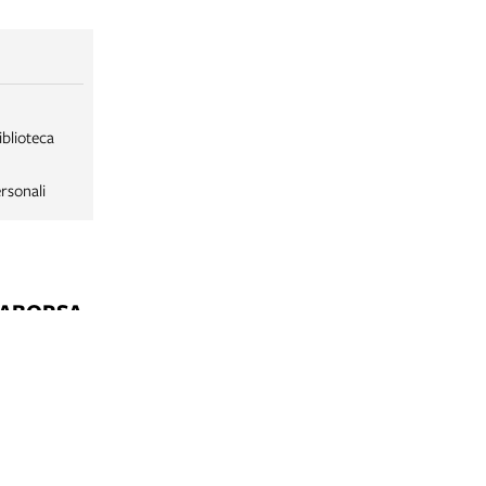
iblioteca
rsonali
LABORSA
LABORSA RAGAZZI
NE
B