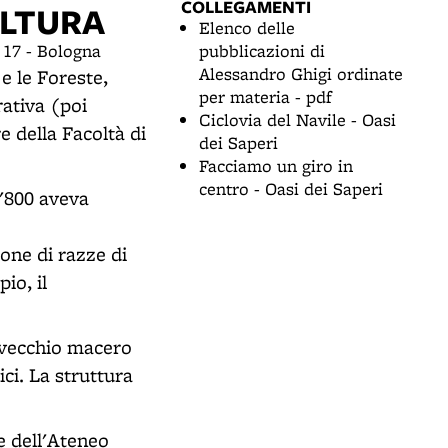
COLLEGAMENTI
OLTURA
Elenco delle
 17 - Bologna
pubblicazioni di
Alessandro Ghigi ordinate
e le Foreste,
per materia - pdf
rativa (poi
Ciclovia del Navile - Oasi
 della Facoltà di
dei Saperi
.
Facciamo un giro in
centro - Oasi dei Saperi
l'800 aveva
one di razze di
io, il
n vecchio macero
ci. La struttura
e dell'Ateneo