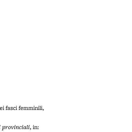
i fasci femminili,
 provinciali
, in: