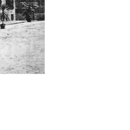
L'ingresso originario della Stazione d
- Via S. Anna (BO) - 2018