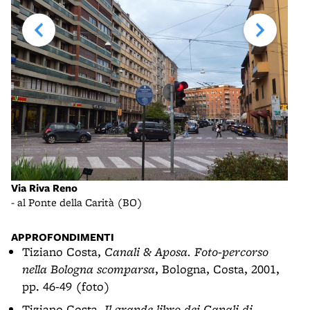
Via Riva Reno
La v
- al Ponte della Carità (BO)
- si
APPROFONDIMENTI
Tiziano Costa,
Canali & Aposa. Foto-percorso
nella Bologna scomparsa
, Bologna, Costa, 2001,
pp. 46-49 (foto)
Tiziano Costa,
Il grande libro dei Canali di