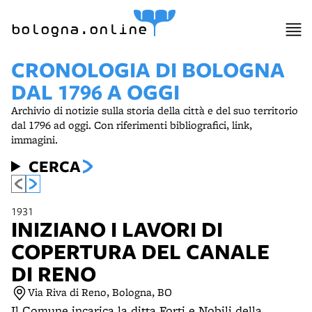
item 1 of 6
bologna.online
CRONOLOGIA DI BOLOGNA
DAL 1796 A OGGI
Archivio di notizie sulla storia della città e del suo territorio
dal 1796 ad oggi. Con riferimenti bibliografici, link,
immagini.
CERCA
1931
INIZIANO I LAVORI DI
COPERTURA DEL CANALE
DI RENO
Via Riva di Reno, Bologna, BO
Il Comune incarica la ditta Forti e Nobili della