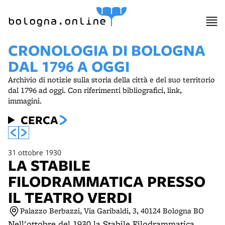
item 1 of 9
bologna.online
CRONOLOGIA DI BOLOGNA
DAL 1796 A OGGI
Archivio di notizie sulla storia della città e del suo territorio
dal 1796 ad oggi. Con riferimenti bibliografici, link,
immagini.
CERCA
31 ottobre 1930
LA STABILE
FILODRAMMATICA PRESSO
IL TEATRO VERDI
Palazzo Berbazzi, Via Garibaldi, 3, 40124 Bologna BO
Nell'ottobre del 1930 la Stabile Filodrammatica