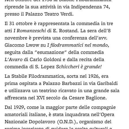
riprende la sua attività in via Indipendenza 74,
presso il Palazzo Teatro Verdi.
Il 31 ottobre è rappresentata la commedia in tre
atti
I Romanzeschi
di E. Rostand. La sera dell'8
novembre è prevista una conferenza dell'avv.
Giacomo Lwow su
I filodrammatici nel mondo
,
seguita dalla "esumazione" della commedia
L'Avaro
di Carlo Goldoni e dalla recita della
commedia di S. Lopez
Schiccheri è grande!
La Stabile Filodrammatica, sorta nel 1926, era
prima ospitata a Palazzo Barbazzi in via Garibaldi
e utilizzava un teatrino ricavato in una grande sala
affrescata nel XVI secolo da Cesare Baglione.
Dal 1929, come la maggior parte delle compagnie
amatoriali italiane, è stata inquadrata nell'Opera
Nazionale Dopolavoro (O.N.D.), organismo del
regime incaricato di guidare le scelte culturali e