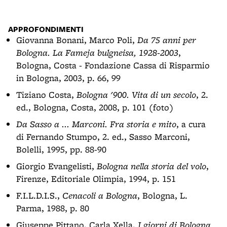
Mill
APPROFONDIMENTI
Giovanna Bonani, Marco Poli,
Da 75 anni per
Bologna. La Fameja bulgneisa, 1928-2003
,
Bologna, Costa - Fondazione Cassa di Risparmio
in Bologna, 2003, p. 66, 99
Tiziano Costa,
Bologna '900. Vita di un secolo
, 2.
ed., Bologna, Costa, 2008, p. 101 (foto)
Da Sasso a ... Marconi. Fra storia e mito
, a cura
di Fernando Stumpo, 2. ed., Sasso Marconi,
Bolelli, 1995, pp. 88-90
Giorgio Evangelisti,
Bologna nella storia del volo
,
Firenze, Editoriale Olimpia, 1994, p. 151
F.I.L.D.I.S.,
Cenacoli a Bologna
, Bologna, L.
Parma, 1988, p. 80
Giuseppe Pittano, Carla Xella,
I giorni di Bologna