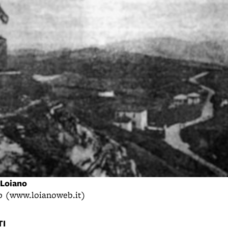
 Loiano
b (www.loianoweb.it)
I