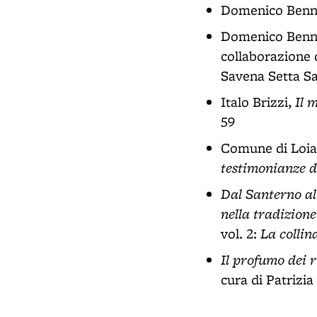
Domenico Benn
Domenico Benni
collaborazione
Savena Setta S
Il 
Italo Brizzi,
59
Comune di Loi
testimonianze de
Dal Santerno al 
nella tradizione
La collin
vol. 2:
Il profumo dei r
cura di Patrizi