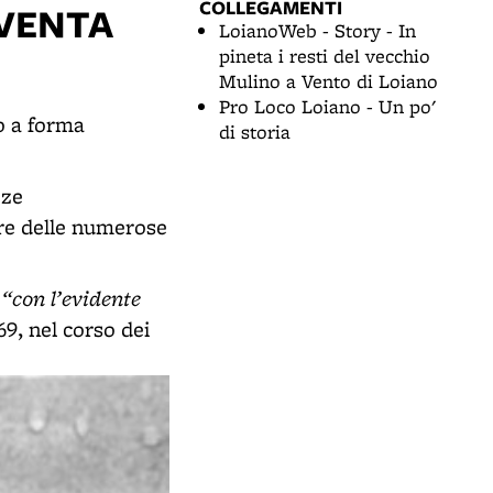
COLLEGAMENTI
IVENTA
LoianoWeb - Story - In
pineta i resti del vecchio
Mulino a Vento di Loiano
Pro Loco Loiano - Un po'
o a forma
di storia
.
zze
ere delle numerose
“con l’evidente
,
69, nel corso dei