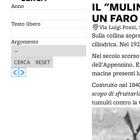
IL "MULI
Anno
UN FARO
Testo libero
Via Luigi Pozzi,
Sulla collina sop
Argomento
cilindrica. Nel 19
Nel secolo scorso
CERCA
RESET
dell'Appennino. E
macine presenti l
Costruito nel 184
scopo di sfruttarl
tumulti contro la 