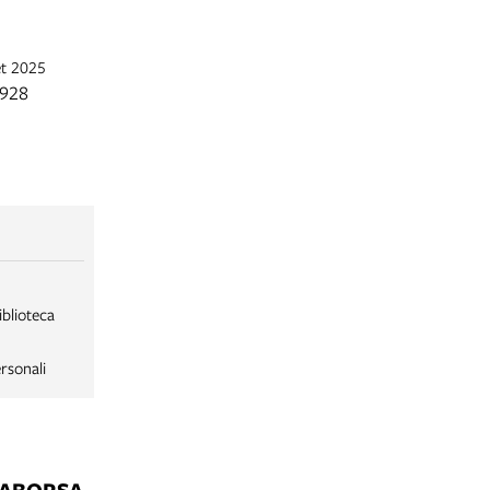
et 2025
1928
iblioteca
rsonali
LABORSA