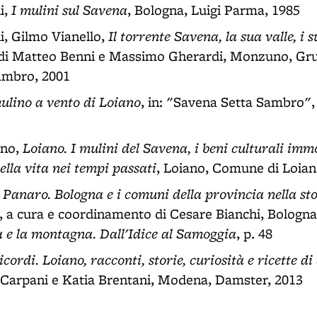
I mulini sul Savena
i,
, Bologna, Luigi Parma, 1985
Il torrente Savena, la sua valle, i 
, Gilmo Vianello,
 di Matteo Benni e Massimo Gherardi, Monzuno, Gru
ambro, 2001
mulino a vento di Loiano
, in: "Savena Setta Sambro", 
Loiano. I mulini del Savena, i beni culturali immo
ano,
lla vita nei tempi passati
, Loiano, Comune di Loian
Panaro. Bologna e i comuni della provincia nella stor
, a cura e coordinamento di Cesare Bianchi, Bologna
a e la montagna. Dall'Idice al Samoggia
, p. 48
icordi. Loiano, racconti, storie, curiosità e ricette d
a Carpani e Katia Brentani, Modena, Damster, 2013