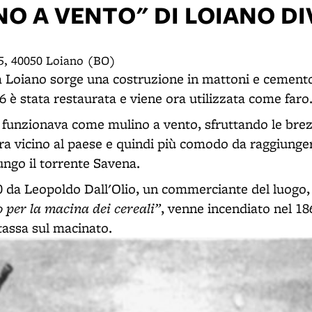
NO A VENTO" DI LOIANO D
 5, 40050 Loiano (BO)
ra Loiano sorge una costruzione in mattoni e cement
26 è stata restaurata e viene ora utilizzata come faro
 funzionava come mulino a vento, sfruttando le bre
ra vicino al paese e quindi più comodo da raggiung
ungo il torrente Savena.
0 da Leopoldo Dall'Olio, un commerciante del luogo
o per la macina dei cereali”
, venne incendiato nel 18
tassa sul macinato.