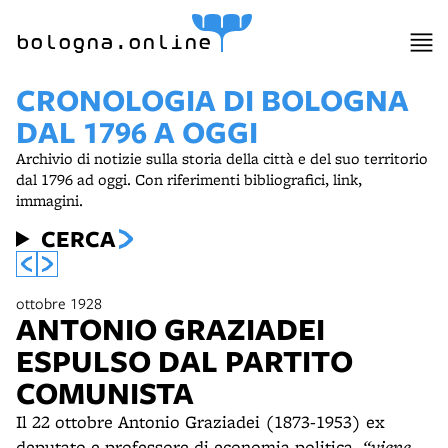
item 1 of 2
bologna.online
CRONOLOGIA DI BOLOGNA
DAL 1796 A OGGI
Archivio di notizie sulla storia della città e del suo territorio
dal 1796 ad oggi. Con riferimenti bibliografici, link,
immagini.
CERCA
ottobre 1928
ANTONIO GRAZIADEI
ESPULSO DAL PARTITO
COMUNISTA
Il 22 ottobre Antonio Graziadei (1873-1953) ex
deputato e professore di economia politica,
“viene