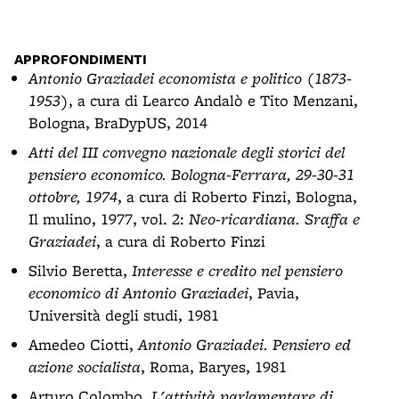
Nove
APPROFONDIMENTI
Antonio Graziadei economista e politico (1873-
1953)
, a cura di Learco Andalò e Tito Menzani,
Bologna, BraDypUS, 2014
Atti del III convegno nazionale degli storici del
pensiero economico. Bologna-Ferrara, 29-30-31
ottobre, 1974
, a cura di Roberto Finzi, Bologna,
Il mulino, 1977, vol. 2:
Neo-ricardiana. Sraffa e
Graziadei
, a cura di Roberto Finzi
Silvio Beretta,
Interesse e credito nel pensiero
economico di Antonio Graziadei
, Pavia,
Università degli studi, 1981
Amedeo Ciotti,
Antonio Graziadei. Pensiero ed
azione socialista
, Roma, Baryes, 1981
Arturo Colombo,
L'attività parlamentare di