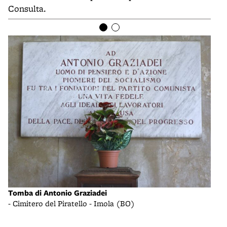
Consulta.
Tomba di Antonio Graziadei
Anto
- Cimitero del Piratello - Imola (BO)
- (p
ital
comu