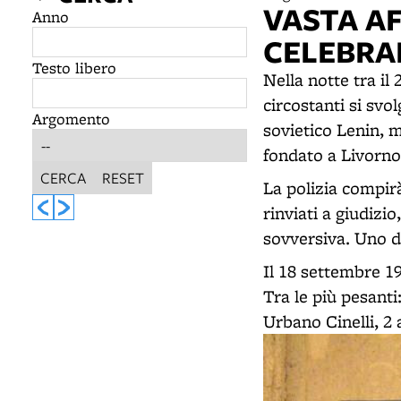
VASTA AF
Anno
CELEBRAR
Testo libero
Nella notte tra il
circostanti si svo
Argomento
sovietico Lenin, m
fondato a Livorno
CERCA
RESET
La polizia compirà
rinviati a giudizi
sovversiva. Uno di
Il 18 settembre 1
Tra le più pesanti
Urbano Cinelli, 2