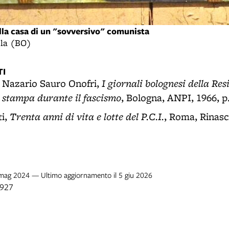
ella casa di un "sovversivo" comunista
ola (BO)
I
I giornali bolognesi della Re
, Nazario Sauro Onofri,
 stampa durante il fascismo
, Bologna, ANPI, 1966, p
Trenta anni di vita e lotte del P.C.I.
ti,
, Roma, Rinasci
6 mag 2024 — Ultimo aggiornamento il 5 giu 2026
1927