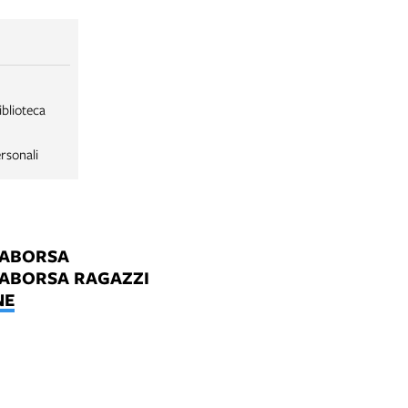
iblioteca
rsonali
LABORSA
LABORSA RAGAZZI
NE
B