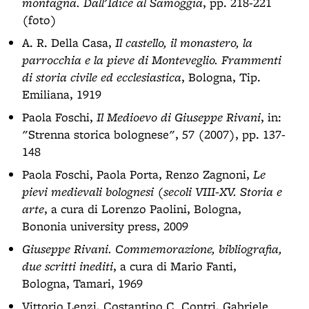
montagna. Dall'Idice al Samoggia
, pp. 218-221
(foto)
A. R. Della Casa,
Il castello, il monastero, la
parrocchia e la pieve di Monteveglio. Frammenti
di storia civile ed ecclesiastica
, Bologna, Tip.
Emiliana, 1919
Paola Foschi,
Il Medioevo di Giuseppe Rivani
, in:
"Strenna storica bolognese", 57 (2007), pp. 137-
148
Paola Foschi, Paola Porta, Renzo Zagnoni,
Le
pievi medievali bolognesi (secoli VIII-XV. Storia e
arte
, a cura di Lorenzo Paolini, Bologna,
Bononia university press, 2009
Giuseppe Rivani. Commemorazione, bibliografia,
due scritti inediti
, a cura di Mario Fanti,
Bologna, Tamari, 1969
Vittorio Lenzi, Costantino C. Contri, Gabriele