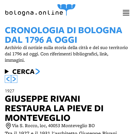
item 1 of 8
bologna.online
CRONOLOGIA DI BOLOGNA
DAL 1796 A OGGI
Archivio di notizie sulla storia della città e del suo territorio
dal 1796 ad oggi. Con riferimenti bibliografici, link,
immagini.
CERCA
1927
GIUSEPPE RIVANI
RESTAURA LA PIEVE DI
MONTEVEGLIO
Via S. Rocco, loc, 40053 Monteveglio BO
Tra il 1927 e il 1931 l'architetto Giuseppe Rivani