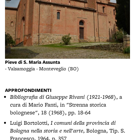
Piev
Pieve di S. Maria Assunta
- Va
o
- Valsamoggia - Monteveglio (BO)
facc
APPROFONDIMENTI
Bibliografia di Giuseppe Rivani (1921-1968)
, a
cura di Mario Fanti, in "Strenna storica
bolognese", 18 (1968), pp. 18-64
Luigi Bortolotti,
I comuni della provincia di
Bologna nella storia e nell'arte
, Bologna, Tip. S.
Francesco, 1964, p. 357