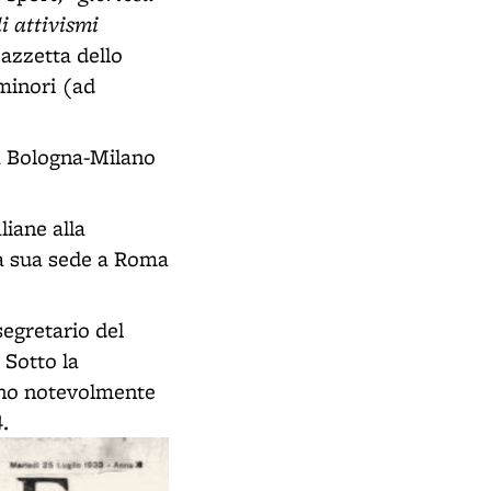
i attivismi
azzetta dello
 minori (ad
ca Bologna-Milano
liane alla
la sua sede a Roma
segretario del
 Sotto la
nno notevolmente
.