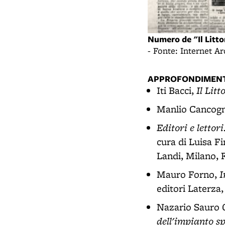
Numero de "Il Litto
- Fonte: Internet A
APPROFONDIMENT
Il Litt
Iti Bacci,
Manlio Cancogn
Editori e lettor
cura di Luisa Fi
Landi, Milano, F
I
Mauro Forno,
editori Laterza,
Nazario Sauro O
dell'impianto s