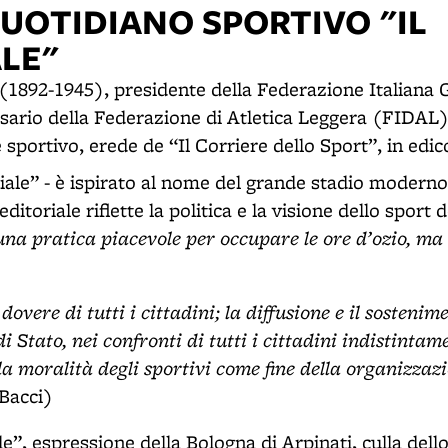
QUOTIDIANO SPORTIVO "IL
ALE"
(1892-1945), presidente della Federazione Italiana 
ario della Federazione di Atletica Leggera (FIDAL)
sportivo, erede de “Il Corriere dello Sport”, in edic
ttoriale” - è ispirato al nome del grande stadio modern
editoriale riflette la politica e la visione dello sport
una pratica piacevole per occupare le ore d’ozio, ma
overe di tutti i cittadini; la diffusione e il sostenime
 Stato, nei confronti di tutti i cittadini indistintame
 la moralità degli sportivi come fine della organizzazi
Bacci)
ale”, espressione della Bologna di Arpinati, culla dell