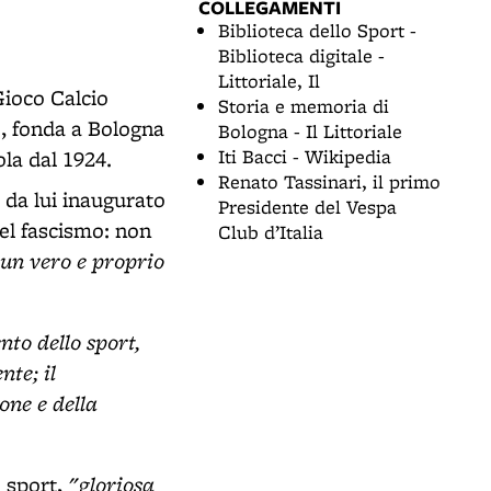
COLLEGAMENTI
Biblioteca dello Sport -
Biblioteca digitale -
Littoriale, Il
Gioco Calcio
Storia e memoria di
, fonda a Bologna
Bologna - Il Littoriale
Iti Bacci - Wikipedia
ola dal 1924.
Renato Tassinari, il primo
o da lui inaugurato
Presidente del Vespa
 del fascismo: non
Club d’Italia
 un vero e proprio
nto dello sport,
nte; il
one e della
"gloriosa
o sport,