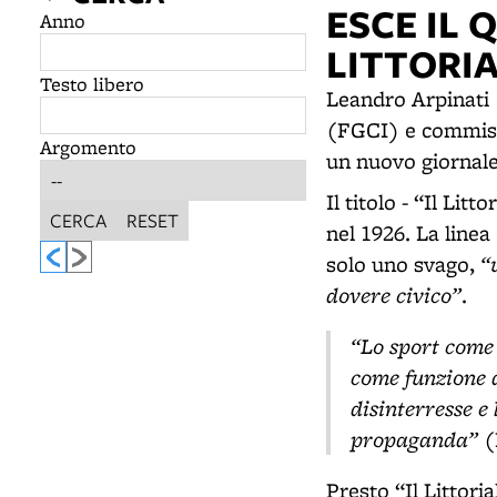
ESCE IL 
Anno
LITTORI
Testo libero
Leandro Arpinati 
(FGCI) e commiss
Argomento
un nuovo giornale 
Il titolo - “Il Li
CERCA
RESET
nel 1926. La linea 
“
solo uno svago,
dovere civico”
.
“Lo sport come d
come funzione di
disinterresse e
propaganda”
(
Presto “Il Littori