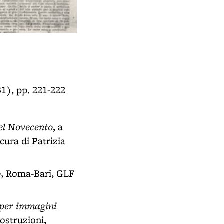
31), pp. 221-222
del Novecento
, a
cura di Patrizia
o
, Roma-Bari, GLF
a per immagini
ostruzioni,