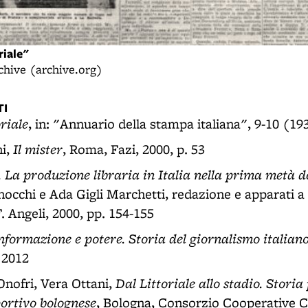
riale"
rchive (archive.org)
I
oriale
, in: "Annuario della stampa italiana", 9-10 (19
Il mister
i,
, Roma, Fazi, 2000, p. 53
i. La produzione libraria in Italia nella prima metà 
nocchi e Ada Gigli Marchetti, redazione e apparati a 
. Angeli, 2000, pp. 154-155
nformazione e potere. Storia del giornalismo italian
 2012
Dal Littoriale allo stadio. Stori
nofri, Vera Ottani,
portivo bolognese
, Bologna, Consorzio Cooperative C