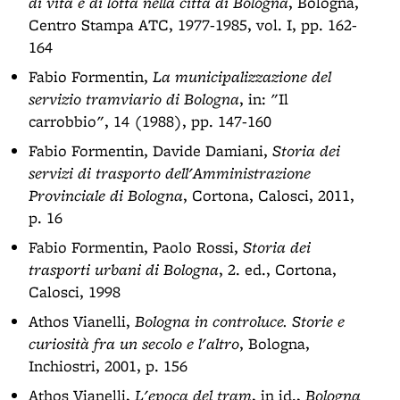
di vita e di lotta nella città di Bologna
, Bologna,
Centro Stampa ATC, 1977-1985, vol. I, pp. 162-
164
Fabio Formentin,
La municipalizzazione del
servizio tramviario di Bologna
, in: "Il
carrobbio", 14 (1988), pp. 147-160
Fabio Formentin, Davide Damiani,
Storia dei
servizi di trasporto dell'Amministrazione
Provinciale di Bologna
, Cortona, Calosci, 2011,
p. 16
Fabio Formentin, Paolo Rossi,
Storia dei
trasporti urbani di Bologna
, 2. ed., Cortona,
Calosci, 1998
Athos Vianelli,
Bologna in controluce. Storie e
curiosità fra un secolo e l'altro
, Bologna,
Inchiostri, 2001, p. 156
Athos Vianelli,
L'epoca del tram
, in id.,
Bologna