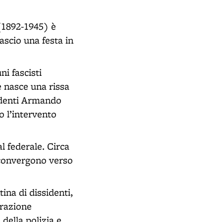
 (1892-1945) è
ascio una festa in
i fascisti
e nasce una rissa
sidenti Armando
o l’intervento
al federale. Circa
, convergono verso
ina di dissidenti,
erazione
 della polizia e