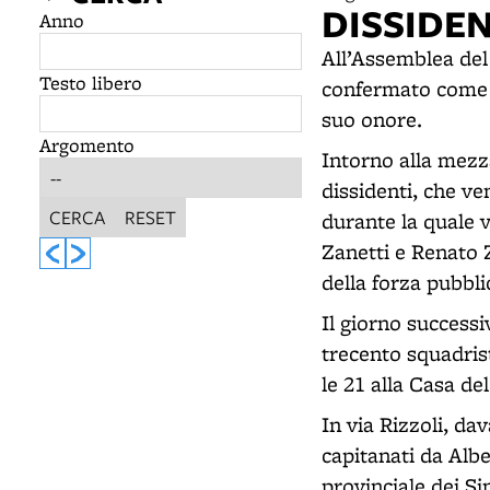
DISSIDE
Anno
All’Assemblea del 
Testo libero
confermato come se
suo onore.
Argomento
Intorno alla mezz
dissidenti, che ve
CERCA
RESET
durante la quale v
Zanetti e Renato 
della forza pubbli
Il giorno successi
trecento squadrist
le 21 alla Casa del
In via Rizzoli, da
capitanati da Albe
provinciale dei Si