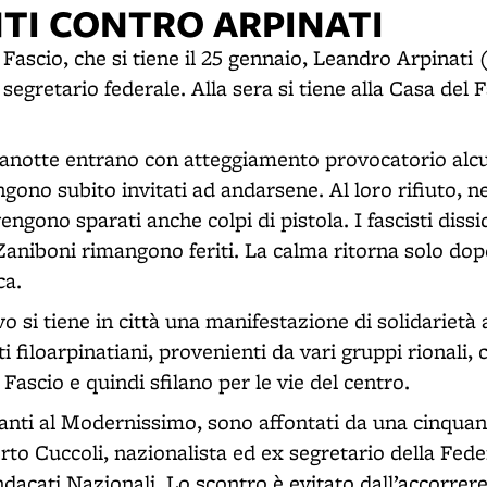
NTI CONTRO ARPINATI
Fascio, che si tiene il 25 gennaio, Leandro Arpinati
gretario federale. Alla sera si tiene alla Casa del F
anotte entrano con atteggiamento provocatorio alcun
ngono subito invitati ad andarsene. Al loro rifiuto, n
engono sparati anche colpi di pistola. I fascisti dis
Zaniboni rimangono feriti. La calma ritorna solo dop
ca.
vo si tiene in città una manifestazione di solidarietà 
i filoarpinatiani, provenienti da vari gruppi rionali
 Fascio e quindi sfilano per le vie del centro.
vanti al Modernissimo, sono affontati da una cinquant
rto Cuccoli, nazionalista ed ex segretario della Fed
ndacati Nazionali. Lo scontro è evitato dall’accorrere