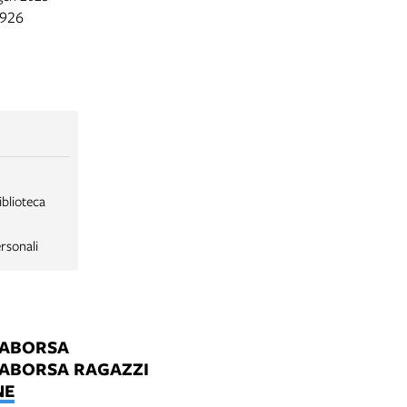
1926
iblioteca
rsonali
LABORSA
LABORSA RAGAZZI
NE