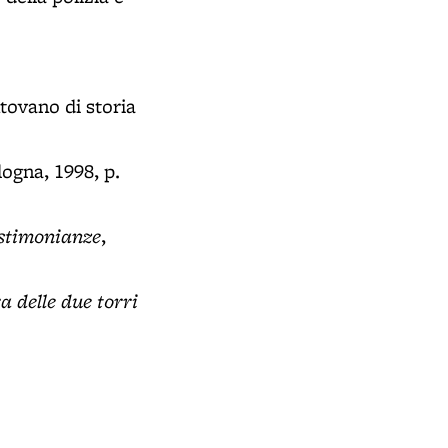
ntovano di storia
logna, 1998, p.
estimonianze
,
a delle due torri