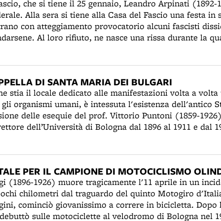
ascio, che si tiene il 25 gennaio, Leandro Arpinati (1892
trapaese. Stampata in bei caratteri bodoniani, secondo la
rale. Alla sera si tiene alla Casa del Fascio una festa in
ca italiana, ospita contributi di Ungaretti, Cardarelli, Ma
rano con atteggiamento provocatorio alcuni fascisti diss
ravia, i disegni di Leo e Maccari - chiamati i “nani di St
ndarsene. Al loro rifiuto, ne nasce una rissa durante la q
Carrà e Morandi. In questo stesso anno Longanesi pubbli
ola. I fascisti dissidenti Armando Zanetti e Renato Zanibon
che contiene il più celebre motto del regime: “Mussolini h
o dopo l’intervento della forza pubblica. Il giorno success
i solidarietà al federale. Circa trecento squadristi filoar
PPELLA DI SANTA MARIA DEI BULGARI
gruppi rionali, convergono verso le 21 alla Casa del Fasci
e stia il locale dedicato alle manifestazioni volta a volta 
ro. In via Rizzoli, davanti al Modernissimo, sono affontat
i gli organismi umani, è intessuta l'esistenza dell'antico 
anati da Alberto Cuccoli, nazionalista ed ex segretario de
acati Nazionali. Lo scontro è evitato dall’accorrere della 
rettore dell’Università di Bologna dal 1896 al 1911 e dal 1
nati, in veste di paciere.
 dei Bulgari, che si trova al piano terreno del palazzo de
dicata all’Annunziata e tutta affrescata nel XVI secolo da
 celebrata, in occasione dell’apertura dell’anno accademi
TALE PER IL CAMPIONE DI MOTOCICLISMO OLIN
i giorno di lezione si teneva una funzione alla presenza d
ggi (1896-1926) muore tragicamente l'11 aprile in un inci
i funerali di Puntoni, l’autorità municipale stabilisce che,
ochi chilometri dal traguardo del quinto Motogiro d'Italia
i siano portate per un ultimo saluto nel cortile dell’Archi
igini, cominciò giovanissimo a correre in bicicletta. Dopo
ella Cappella dei Bulgari venga celebrata una messa di 
 debuttò sulle motociclette al velodromo di Bologna nel 
anneggiato dal bombardamento aereo che il 29 gennaio 19