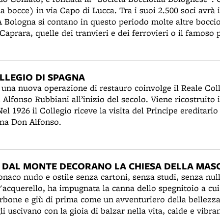
a bocce) in via Capo di Lucca. Tra i suoi 2.500 soci avrà 
 Bologna si contano in questo periodo molte altre boccio
 Caprara, quelle dei tranvieri e dei ferrovieri o il famoso p
a quest'ultimo, storico, campo da bocce nei pressi di via 
ome Braz ad Fer e Duardein al Mat, c'era la birreria gesti
terno era appeso un ritratto dell'imperatore Nerone, sott
LLEGIO DI SPAGNA
cceso, quasi fosse un'immagine sacra.
26 una nuova operazione di restauro coinvolge il Reale Col
 Alfonso Rubbiani all’inizio del secolo. Viene ricostruito i
el 1926 il Collegio riceve la visita del Principe ereditar
agna Don Alfonso.
 DAL MONTE DECORANO LA CHIESA DELLA MAS
tonaco nudo e ostile senza cartoni, senza studi, senza nul
l'acquerello, ha impugnata la canna dello spegnitoio a cui
rbone e giù di prima come un avventuriero della bellezza
gli uscivano con la gioia di balzar nella vita, calde e vibra