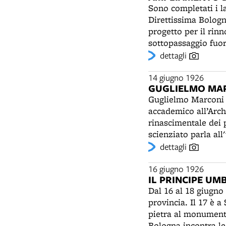
Sono completati i l
trasferiranno a Mod
Direttissima Bologna
sarà al servizio pr
progetto per il rinn
sottopassaggio fuor
5 a 16 e vengono fi
dettagli
nel 1871 sono aggiu
"Transatlantico" (il
14 giugno 1926
GUGLIELMO MAR
l’orologio al centro
Guglielmo Marconi 
ristrutturato, con l
accademico all’Archi
degli stucchi origin
rinascimentale dei p
La riorganizzazione
scienziato parla al
cingeva e la delimita
propria attività di 
dettagli
cavalcavia per la st
toccò i suoi vertici
popoloso quartiere 
trasmissione del pri
16 giugno 1926
ufficialmente il 21 
IL PRINCIPE UM
perfezionamenti del
un primo tempo dal 
Dal 16 al 18 giugno
dell'affondamento d
realizzato il diseg
provincia. Il 17 è 
salvezza di vite in 
dipendente del Com
pietra al monumento
recarono in corteo 
interni della stazio
Bologna incontra le