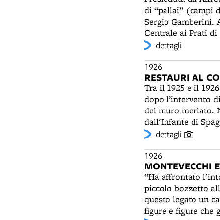
di “pallai” (campi d
Sergio Gamberini. A
Centrale ai Prati di
Castellata. Accanto 
dettagli
gesta di campioni c
“Napoleone”. All'in
1926
RESTAURI AL CO
un lumino sempre a
Tra il 1925 e il 19
dopo l’intervento di
del muro merlato. N
dall'Infante di Sp
dettagli
1926
MONTEVECCHI E
“Ha affrontato l'in
piccolo bozzetto al
questo legato un ca
figure e figure che 