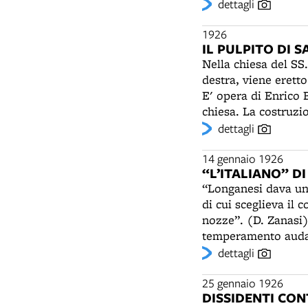
Cinti) Nel 1926, grazie al cardinale Arcivescovo Nasalli Rocca, la chiesa della Mascarella
dettagli
diventa parrocchia
decorazione dell'in
1926
IL PULPITO DI 
insegnante di mater
Nella chiesa del SS.
attivo nelle chiese
destra, viene erett
fatto di lui un pit
E' opera di Enrico 
anch'egli imolese, 
chiesa. La costruzi
Domenico. Riguardo
Alessandro Cassarin
dettagli
anomalo questo impe
Cassarini, propriet
considerata la “più antifuturista d'Italia”: “
autore, assieme a C
14 gennaio 1926
piccole stelle dora
“L’ITALIANO” D
sui castelli della 
atteggiare gli angio
“Longanesi dava un s
verrà fondata l'Isti
e scordati liuti”. (
di cui sceglieva il 
assoluta povertà.
nozze”. (D. Zanasi) Leo Longanesi (1905-1957), giovane giornalista romagnolo 
temperamento audace
sua casa in via Irne
dettagli
teatro, quali Alfre
Ruggi. La rivista, d
25 gennaio 1926
DISSIDENTI CON
“Selvaggio” di Mino