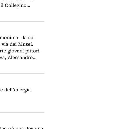
 il Collegino
perai) per la
 della chiesa della
Tabacchi.
omonima - la cui
i via dei Musei.
rte giovani pittori
iva, Alessandro
ntimista e neo-
ani, Giovanni
e dell'energia
Gestirà una dozzina