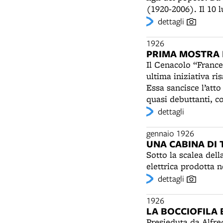
(1920-2006). Il 10 l
diventerà Seminari
dettagli
formazione dei capp
Visitazione delle L
1926
PRIMA MOSTRA 
Il Cenacolo “France
ultima iniziativa ri
Essa sancisce l’atto
quasi debuttanti, c
Cervellati. Assieme 
dettagli
impressionista: Alf
Romagnoli, Flavio Be
gennaio 1926
UNA CABINA DI
Sotto la scalea del
elettrica prodotta n
dettagli
1926
LA BOCCIOFILA
Presieduta da Alfre