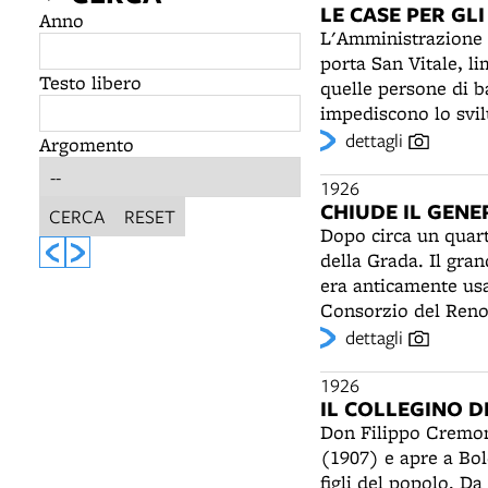
LE CASE PER GLI
Anno
L'Amministrazione c
porta San Vitale, li
Testo libero
quelle persone di b
impediscono lo svil
risolvono comunque 
dettagli
Argomento
o nell'ex ospedale 
di nuove case per gl
1926
CHIUDE IL GEN
anche dalla politica
CERCA
RESET
Dopo circa un quart
degli anni Venti, la
della Grada. Il gra
era anticamente usa
Consorzio del Reno,
pubblico. Le turbine
dettagli
Rizzoli, sfruttando 
scorrendo per i vial
1926
IL COLLEGINO D
Don Filippo Cremon
(1907) e apre a Bol
figli del popolo. D