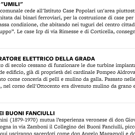
 "UMILI"
omunale cede all'Istituto Case Popolari un'area piuttost
mitata dai binari ferroviari, per la costruzione di case per 
assa condizione, che abitando nei tuguri del centro citta
uppo”. Le case Icp di via Rimesse e di Corticella, conseg
il problema dei senza tetto, ospitati dopo la guerra in 
del Baraccato, che viene potenziato con altre trenta bara
i sfrattati è osteggiata in generale dalla politica ruralist
ERATORE ELETTRICO DELLA GRADA
 edilizia dell'Icp controllato dal podestà Arpinati, che pri
o di secolo cessano di funzionare le due turbine impiantat
 costruzione di case a riscatto per famiglie piccolo-borghe
nde edificio, già di proprietà del cardinale Pompeo Aldro
to come conceria di pelli e mulino da galla. Passato nell
 nel corso dell'Ottocento era divenuto mulino da grano 
 installate nel 1899 producevano energia elettrica per l'I
la corrente del canale. La linea elettrica giungeva a San 
i di circonvallazione.
EI BUONI FANCIULLI
ini (1879-1970) mutua l’esperienza veronese di don Gio
ogna in via Zamboni il Collegino dei Buoni Fanciulli, picc
a qui usciranno sacerdoti come don Angelo Magagnoli e d