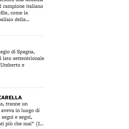
il campione italiano
file, come la
allaio della
Rialto, che vide le
ta dal popolare
o al quale ardeva
legio di Spagna,
l lato settentrionale
io Umberto e
CARELLA
la, tranne un
 aveva in luogo di
 segni e segni,
nti più che mai” (I.