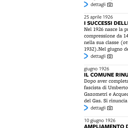
residente nel capol
dettagli
centro cittadino e 
Davidson e le AJS, 
perduti gli affreschi
una tomba monument
25 aprile 1926
I SUCCESSI DEL
ingresso rivolto all
Nel 1926 nasce la p
simbolicamente il c
compressione da 149
interverranno molte
nella sua classe (ot
17a Legione "Volont
1932).Nel giugno de
Chilometro Lanciato
dettagli
Tridente, ispirato a
Maserati, non inter
giugno 1926
IL COMUNE RINU
nella Coppa Messina
Dopo aver completat
rilevato da Emilio M
fascista di Umberto
Baconin Borzacchini,
Gazometri e Acquedo
velocità per la cla
del Gas. Si rinuncia
Gran Premio della s
creazione di un’uni
dettagli
Maserati ai primi tr
continuerà a mietere
10 giugno 1926
successo più prestig
AMPLIAMENTO D
'40.Nel 1937 le offi