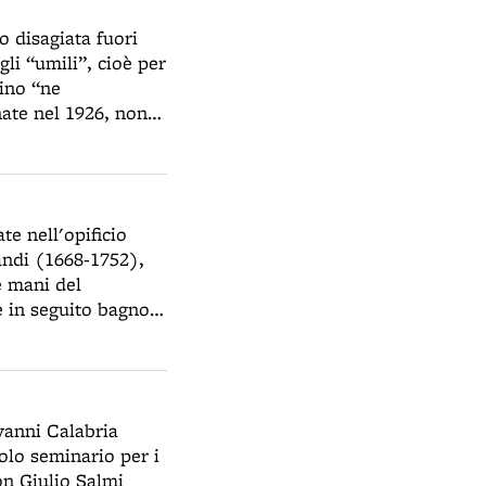
o disagiata fuori
gli “umili”, cioè per
dino “ne
nate nel 1926, non
caserme periferiche
cche. La costruzione
a del fascismo, ma
vilegia, nel corso
e nell'opificio
si.
vandi (1668-1752),
e mani del
e in seguito bagno
stituto ortopedico
Michele in Bosco,
vanni Calabria
olo seminario per i
on Giulio Salmi