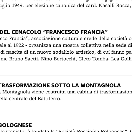
uglio 1949, per elezione canonica del card. Nasalli Rocca,
o ONARMO (Opera di Assistenza Religiosa e Morale agli O
ellani del lavoro. Don Filippo sarà per tanti anni parroco
ame e primo cappellano del lavoro presso la Manifattura 
DEL CENACOLO "FRANCESCO FRANCIA"
sco Francia”, associazione culturale erede della società 
sale al 1922 - organizza una mostra collettiva nella sede d
 di nascita di un nuovo sodalizio artistico, di cui fanno pa
ome Bruno Saetti, Nino Bertocchi, Cleto Tomba, Lea Coll
a loro vi sono affermati esponenti della locale corrente i
redo Protti, Garzia Fioresi, Carlo Corsi, Guglielmo Pizzir
rtelli e altri.
 TRASFORMAZIONE SOTTO LA MONTAGNOLA
la Montagnola viene costruita una cabina di trasformazion
ella centrale del Battiferro.
 BOLOGNESE
do Coniato, è fondata la “Società Bocciofila Bolognese”. 