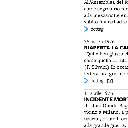
All’Assemblea del F
antimodernista di S
come segretario fede
tradizione tipografi
alla mezzanotte ent
Soldati, Tobino, Mo
subito invitati ad a
grafiche di Rosai, 
anche colpi di pist
dettagli
perfetto fascista, 
La calma ritorna sol
una manifestazione d
26 marzo 1926
RIAPERTA LA CA
provenienti da vari 
"Qui è ben giusto ch
per le vie del cent
come quella di tutt
di dissidenti, capit
(P. Silvani) In occasione delle esequie del prof. Vittorio Puntoni (1859-1926), ordinario di
provinciale dei Sind
letteratura greca e 
stesso federale Arpi
riaperta la Cappella
dettagli
Nella chiesetta, de
(1556-1629), veniva
11 aprile 1926
INCIDENTE MOR
Spirito Santo e ogn
Il pilota Olindo Ra
degli scolari. Dopo 
vicino a Milano, a p
salme dei professor
nascita, di umili or
tumulazione e che n
alla grande guerra,
sacro verrà molto d