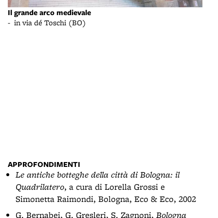
Prog
Il grande arco medievale
(BO
- in via dé Toschi (BO)
- Fo
APPROFONDIMENTI
Le antiche botteghe della città di Bologna: il
Quadrilatero
, a cura di Lorella Grossi e
Simonetta Raimondi, Bologna, Eco & Eco, 2002
G. Bernabei, G. Gresleri, S. Zagnoni,
Bologna