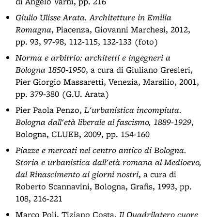
di Angelo Varni, pp. 216
Giulio Ulisse Arata. Architetture in Emilia
Romagna
, Piacenza, Giovanni Marchesi, 2012,
pp. 93, 97-98, 112-115, 132-133 (foto)
Norma e arbitrio: architetti e ingegneri a
Bologna 1850-1950
, a cura di Giuliano Gresleri,
Pier Giorgio Massaretti, Venezia, Marsilio, 2001,
pp. 379-380 (G.U. Arata)
Pier Paola Penzo,
L'urbanistica incompiuta.
Bologna dall'età liberale al fascismo, 1889-1929
,
Bologna, CLUEB, 2009, pp. 154-160
Piazze e mercati nel centro antico di Bologna.
Storia e urbanistica dall'età romana al Medioevo,
dal Rinascimento ai giorni nostri
, a cura di
Roberto Scannavini, Bologna, Grafis, 1993, pp.
108, 216-221
Marco Poli, Tiziano Costa,
Il Quadrilatero cuore